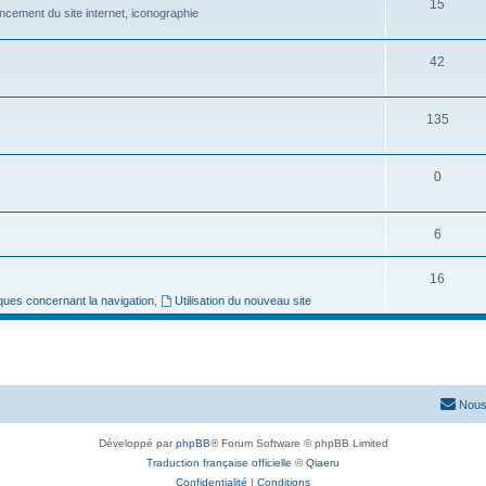
15
ncement du site internet, iconographie
42
135
0
6
16
ues concernant la navigation
,
Utilisation du nouveau site
Nous
Développé par
phpBB
® Forum Software © phpBB Limited
Traduction française officielle
©
Qiaeru
Confidentialité
|
Conditions