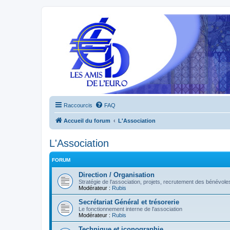
Raccourcis
FAQ
Accueil du forum
L'Association
L'Association
FORUM
Direction / Organisation
Stratégie de l'association, projets, recrutement des bénévoles
Modérateur :
Rubis
Secrétariat Général et trésorerie
Le fonctionnement interne de l'association
Modérateur :
Rubis
Technique et iconographie