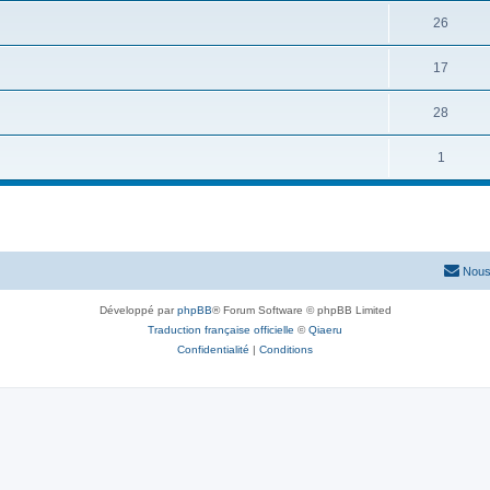
26
17
28
1
Nous
Développé par
phpBB
® Forum Software © phpBB Limited
Traduction française officielle
©
Qiaeru
Confidentialité
|
Conditions