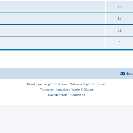
26
17
28
1
Nous
Développé par
phpBB
® Forum Software © phpBB Limited
Traduction française officielle
©
Qiaeru
Confidentialité
|
Conditions