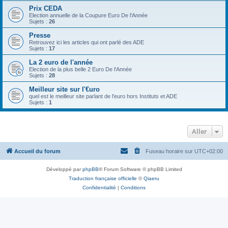
Prix CEDA
Election annuelle de la Coupure Euro De l'Année
Sujets :
26
Presse
Retrouvez ici les articles qui ont parlé des ADE
Sujets :
17
La 2 euro de l'année
Election de la plus belle 2 Euro De l'Année
Sujets :
28
Meilleur site sur l'€uro
quel est le meilleur site parlant de l'euro hors Instituts et ADE
Sujets :
1
Aller
Accueil du forum
Fuseau horaire sur
UTC+02:00
Développé par
phpBB
® Forum Software © phpBB Limited
Traduction française officielle
©
Qiaeru
Confidentialité
|
Conditions