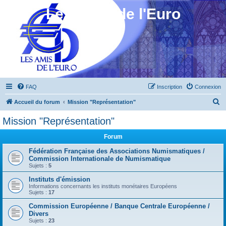
Les Amis de l'Euro
FAQ
Inscription
Connexion
R
Accueil du forum
Mission "Représentation"
e
Mission "Représentation"
c
Forum
h
e
Fédération Française des Associations Numismatiques /
Commission Internationale de Numismatique
r
Sujets :
5
c
Instituts d'émission
Informations concernants les instituts monétaires Européens
h
Sujets :
17
e
Commission Européenne / Banque Centrale Européenne /
r
Divers
Sujets :
23