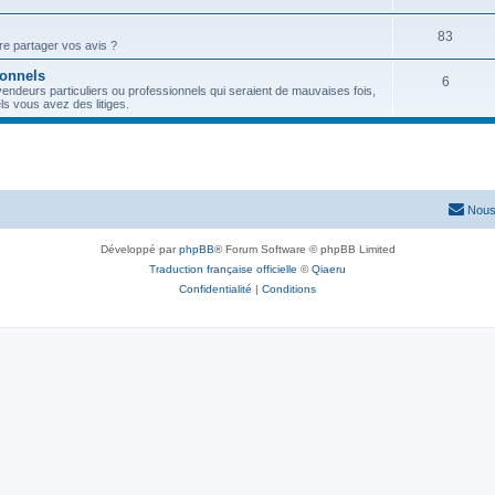
83
re partager vos avis ?
ionnels
6
vendeurs particuliers ou professionnels qui seraient de mauvaises fois,
s vous avez des litiges.
Nous
Développé par
phpBB
® Forum Software © phpBB Limited
Traduction française officielle
©
Qiaeru
Confidentialité
|
Conditions