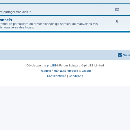
83
re partager vos avis ?
ionnels
6
vendeurs particuliers ou professionnels qui seraient de mauvaises fois,
s vous avez des litiges.
Nous
Développé par
phpBB
® Forum Software © phpBB Limited
Traduction française officielle
©
Qiaeru
Confidentialité
|
Conditions