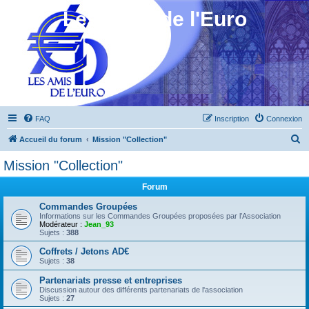
Les Amis de l'Euro
FAQ
Inscription
Connexion
R
Accueil du forum
Mission "Collection"
e
Mission "Collection"
c
Forum
h
e
Commandes Groupées
Informations sur les Commandes Groupées proposées par l’Association
r
Modérateur :
Jean_93
Sujets :
388
c
Coffrets / Jetons AD€
h
Sujets :
38
e
Partenariats presse et entreprises
r
Discussion autour des différents partenariats de l'association
Sujets :
27