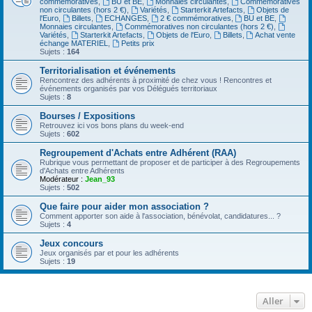
commémoratives
,
BU et BE
,
Monnaies circulantes
,
Commémoratives
non circulantes (hors 2 €)
,
Variétés
,
Starterkit Artefacts
,
Objets de
l'Euro
,
Billets
,
ECHANGES
,
2 € commémoratives
,
BU et BE
,
Monnaies circulantes
,
Commémoratives non circulantes (hors 2 €)
,
Variétés
,
Starterkit Artefacts
,
Objets de l'Euro
,
Billets
,
Achat vente
échange MATERIEL
,
Petits prix
Sujets :
164
Territorialisation et événements
Rencontrez des adhérents à proximité de chez vous ! Rencontres et
événements organisés par vos Délégués territoriaux
Sujets :
8
Bourses / Expositions
Retrouvez ici vos bons plans du week-end
Sujets :
602
Regroupement d'Achats entre Adhérent (RAA)
Rubrique vous permettant de proposer et de participer à des Regroupements
d'Achats entre Adhérents
Modérateur :
Jean_93
Sujets :
502
Que faire pour aider mon association ?
Comment apporter son aide à l'association, bénévolat, candidatures... ?
Sujets :
4
Jeux concours
Jeux organisés par et pour les adhérents
Sujets :
19
Aller