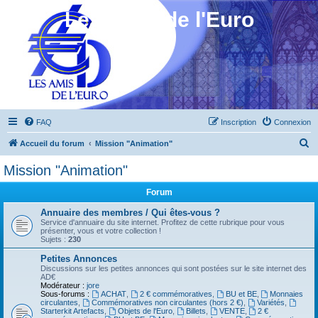
Les Amis de l'Euro
FAQ
Inscription
Connexion
R
Accueil du forum
Mission "Animation"
e
Mission "Animation"
c
Forum
h
e
Annuaire des membres / Qui êtes-vous ?
Service d'annuaire du site internet. Profitez de cette rubrique pour vous
r
présenter, vous et votre collection !
Sujets :
230
c
Petites Annonces
h
Discussions sur les petites annonces qui sont postées sur le site internet des
AD€
e
Modérateur :
jore
Sous-forums :
ACHAT
,
2 € commémoratives
,
BU et BE
,
Monnaies
r
circulantes
,
Commémoratives non circulantes (hors 2 €)
,
Variétés
,
Starterkit Artefacts
,
Objets de l'Euro
,
Billets
,
VENTE
,
2 €