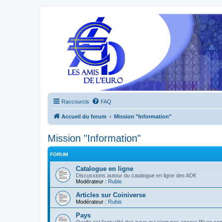
Raccourcis
FAQ
Accueil du forum
Mission "Information"
Mission "Information"
FORUM
Catalogue en ligne
Discussions autour du catalogue en ligne des AD€
Modérateur :
Rubis
Articles sur Coiniverse
Modérateur :
Rubis
Pays