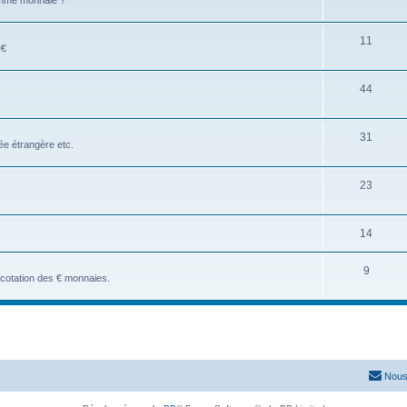
comme monnaie ?
11
D€
44
31
e étrangère etc.
23
14
9
a cotation des € monnaies.
Nous