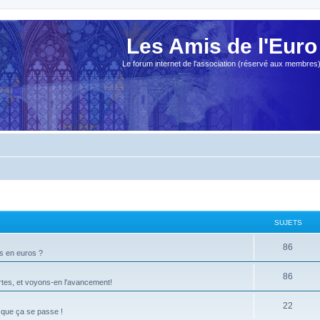
Les Amis de l'Euro
Le forum internet de l'association (réservé aux membres
SUJETS
86
ts en euros ?
86
tes, et voyons-en l'avancement!
22
 que ça se passe !