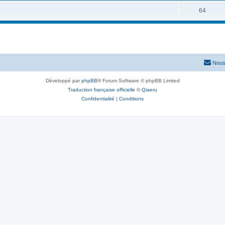
64
Nous
Développé par
phpBB
® Forum Software © phpBB Limited
Traduction française officielle
©
Qiaeru
Confidentialité
|
Conditions