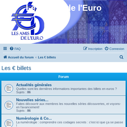
Les Amis de l'Euro
FAQ
Inscription
Connexion
R
Accueil du forum
Les € billets
e
Les € billets
c
Forum
h
e
Actualités générales
Quelles sont les dernières informations importantes des billets en euros ?
r
Sujets :
86
c
Nouvelles séries...
Faites découvrir aux membres les nouvelles séries découvertes, et voyons-
h
en l'avancement!
Sujets :
86
e
Numérologie & Co...
r
La numérologie : comprendre ces codages secrets : c'est ici que ça se passe
!