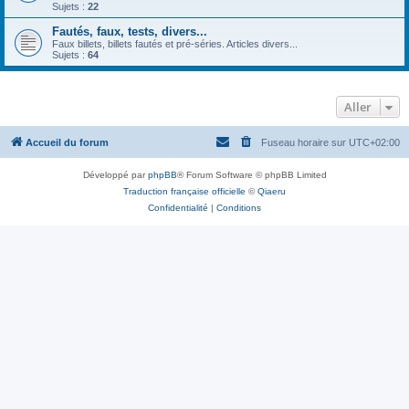
Sujets :
22
Fautés, faux, tests, divers...
Faux billets, billets fautés et pré-séries. Articles divers...
Sujets :
64
Aller
Accueil du forum
Fuseau horaire sur
UTC+02:00
Développé par
phpBB
® Forum Software © phpBB Limited
Traduction française officielle
©
Qiaeru
Confidentialité
|
Conditions