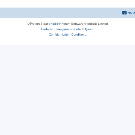
Nous
Développé par
phpBB
® Forum Software © phpBB Limited
Traduction française officielle
©
Qiaeru
Confidentialité
|
Conditions