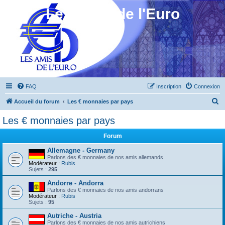
Les Amis de l'Euro
FAQ
Inscription
Connexion
R
Accueil du forum
Les € monnaies par pays
e
Les € monnaies par pays
c
Forum
h
e
Allemagne - Germany
Parlons des € monnaies de nos amis allemands
r
Modérateur :
Rubis
Sujets :
295
c
Andorre - Andorra
h
Parlons des € monnaies de nos amis andorrans
Modérateur :
Rubis
e
Sujets :
95
r
Autriche - Austria
Parlons des € monnaies de nos amis autrichiens