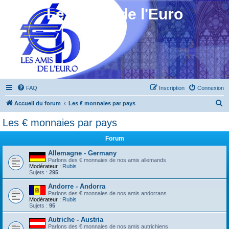
Les Amis de l'Euro
FAQ
Inscription
Connexion
R
Accueil du forum
Les € monnaies par pays
e
Les € monnaies par pays
c
Forum
h
e
Allemagne - Germany
Parlons des € monnaies de nos amis allemands
r
Modérateur :
Rubis
Sujets :
295
c
Andorre - Andorra
h
Parlons des € monnaies de nos amis andorrans
Modérateur :
Rubis
e
Sujets :
95
r
Autriche - Austria
Parlons des € monnaies de nos amis autrichiens