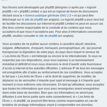
Nos forums sont développés par phpBB (désignés ci-après par « logiciel
phpBB » et « phpBB Limited ») qui est un logiciel de forum de discussions
déclaré sous la «
licence publique générale GNU 2.0
» et qui peut être
téléchargé sur
le site de phpBB
(en anglais). Le logiciel phpBB a pour seul but
de faciliter les discussions sur internet et phpBB Limited ne peut en aucun cas
être tenu comme responsable de la conduite et du contenu que nous
acceptons et que nous n’acceptons pas. Pour plus d’informations concernant
phpBB, veuillez consulter
le site de phpBB
(en anglais).
Vous acceptez de ne publier aucun contenu à caractère abusif, obscène,
vulgaire, diffamatoire, choquant, menaçant, pornographique, etc. qui pourrait
transgresser la législation de votre pays, du pays dans lequel le serveur de
« Les Amis de l'Euro » est hébergé ou encore la loi internationale. Si vous ne
respectez pas ces dispositions, vous vous exposez à un bannissement
immédiat et définitif et nous nous réservons le droit d’avertir votre fournisseur
d’accès à internet et les autorités officielles. L’adresse IP de tous les messages
est enregistrée afin d’aider au renforcement de ces conditions. Vous acceptez
le fait que « Les Amis de l'Euro » ait le droit de supprimer, de modifier, de
déplacer ou de verrouiller n’importe quel sujet et message à n’importe quel
moment si nous estimons cela nécessaire. En tant qu’utilisateur, vous acceptez
que toutes les informations que vous avez renseignées soient enregistrées
dans notre base de données. Bien que ces informations ne seront pas
diffusées à une tierce partie sans votre consentement, ni « Les Amis de
l'Euro », ni phpBB, ne pourront être tenus comme responsables en cas de
tentative de piratage informatique visant à compromettre vos données.