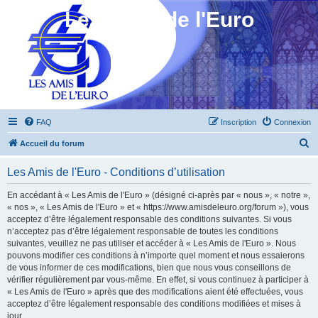
Les Amis de l'Euro
FAQ
Inscription
Connexion
R
Accueil du forum
e
Les Amis de l'Euro - Conditions d’utilisation
c
h
En accédant à « Les Amis de l'Euro » (désigné ci-après par « nous », « notre »,
« nos », « Les Amis de l'Euro » et « https://www.amisdeleuro.org/forum »), vous
e
acceptez d’être légalement responsable des conditions suivantes. Si vous
r
n’acceptez pas d’être légalement responsable de toutes les conditions
suivantes, veuillez ne pas utiliser et accéder à « Les Amis de l'Euro ». Nous
c
pouvons modifier ces conditions à n’importe quel moment et nous essaierons
h
de vous informer de ces modifications, bien que nous vous conseillons de
vérifier régulièrement par vous-même. En effet, si vous continuez à participer à
e
« Les Amis de l'Euro » après que des modifications aient été effectuées, vous
r
acceptez d’être légalement responsable des conditions modifiées et mises à
jour.