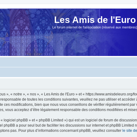
Les Amis de l'Euro
Le forum internet de l'association (réservé aux membres
ous », « notre », « nos », « Les Amis de l'Euro » et « https://www.amisdeleuro.org/
responsable de toutes les conditions suivantes, veuillez ne pas utiliser et accéder
 ces modifications, bien que nous vous conseillons de vérifier régulièrement par v
ées, vous acceptez d’être légalement responsable des conditions modifiées et mises 
 logiciel phpBB » et « phpBB Limited ») qui est un logiciel de forum de discussio
iel phpBB a pour seul but de faciliter les discussions sur internet et phpBB Limit
ptons pas. Pour plus d’informations concernant phpBB, veuillez consulter
le site 