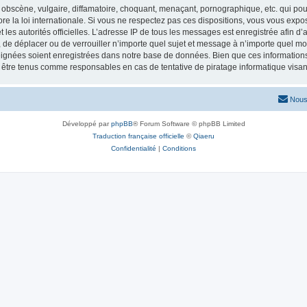
obscène, vulgaire, diffamatoire, choquant, menaçant, pornographique, etc. qui pourr
re la loi internationale. Si vous ne respectez pas ces dispositions, vous vous exp
 et les autorités officielles. L’adresse IP de tous les messages est enregistrée afin 
r, de déplacer ou de verrouiller n’importe quel sujet et message à n’importe quel mo
ignées soient enregistrées dans notre base de données. Bien que ces informations n
t être tenus comme responsables en cas de tentative de piratage informatique vis
Nous
Développé par
phpBB
® Forum Software © phpBB Limited
Traduction française officielle
©
Qiaeru
Confidentialité
|
Conditions