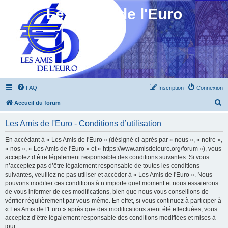
Les Amis de l'Euro
FAQ
Inscription
Connexion
R
Accueil du forum
e
Les Amis de l'Euro - Conditions d’utilisation
c
h
En accédant à « Les Amis de l'Euro » (désigné ci-après par « nous », « notre »,
« nos », « Les Amis de l'Euro » et « https://www.amisdeleuro.org/forum »), vous
e
acceptez d’être légalement responsable des conditions suivantes. Si vous
r
n’acceptez pas d’être légalement responsable de toutes les conditions
suivantes, veuillez ne pas utiliser et accéder à « Les Amis de l'Euro ». Nous
c
pouvons modifier ces conditions à n’importe quel moment et nous essaierons
h
de vous informer de ces modifications, bien que nous vous conseillons de
vérifier régulièrement par vous-même. En effet, si vous continuez à participer à
e
« Les Amis de l'Euro » après que des modifications aient été effectuées, vous
r
acceptez d’être légalement responsable des conditions modifiées et mises à
jour.