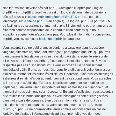
Nos forums sont développés par phpBB (désignés ci-après par « logiciel
phpBB » et « phpBB Limited ») qui est un logiciel de forum de discussions
déclaré sous la «
licence publique générale GNU 2.0
» et qui peut être
téléchargé sur
le site de phpBB
(en anglais). Le logiciel phpBB a pour seul but
de faciliter les discussions sur internet et phpBB Limited ne peut en aucun cas
être tenu comme responsable de la conduite et du contenu que nous
acceptons et que nous n’acceptons pas. Pour plus d’informations concernant
phpBB, veuillez consulter
le site de phpBB
(en anglais).
Vous acceptez de ne publier aucun contenu à caractère abusif, obscène,
vulgaire, diffamatoire, choquant, menaçant, pornographique, etc. qui pourrait
transgresser la législation de votre pays, du pays dans lequel le serveur de
« Les Amis de l'Euro » est hébergé ou encore la loi internationale. Si vous ne
respectez pas ces dispositions, vous vous exposez à un bannissement
immédiat et définitif et nous nous réservons le droit d’avertir votre fournisseur
d’accès à internet et les autorités officielles. L’adresse IP de tous les messages
est enregistrée afin d’aider au renforcement de ces conditions. Vous acceptez
le fait que « Les Amis de l'Euro » ait le droit de supprimer, de modifier, de
déplacer ou de verrouiller n’importe quel sujet et message à n’importe quel
moment si nous estimons cela nécessaire. En tant qu’utilisateur, vous acceptez
que toutes les informations que vous avez renseignées soient enregistrées
dans notre base de données. Bien que ces informations ne seront pas
diffusées à une tierce partie sans votre consentement, ni « Les Amis de
l'Euro », ni phpBB, ne pourront être tenus comme responsables en cas de
tentative de piratage informatique visant à compromettre vos données.