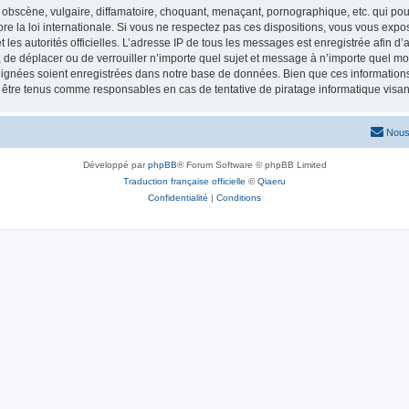
obscène, vulgaire, diffamatoire, choquant, menaçant, pornographique, etc. qui pourr
re la loi internationale. Si vous ne respectez pas ces dispositions, vous vous exp
 et les autorités officielles. L’adresse IP de tous les messages est enregistrée afin 
r, de déplacer ou de verrouiller n’importe quel sujet et message à n’importe quel mo
ignées soient enregistrées dans notre base de données. Bien que ces informations n
t être tenus comme responsables en cas de tentative de piratage informatique vis
Nous
Développé par
phpBB
® Forum Software © phpBB Limited
Traduction française officielle
©
Qiaeru
Confidentialité
|
Conditions