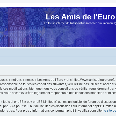
Les Amis de l'Euro
Le forum internet de l'association (réservé aux membres
ous », « notre », « nos », « Les Amis de l'Euro » et « https://www.amisdeleuro.org/
responsable de toutes les conditions suivantes, veuillez ne pas utiliser et accéder
 ces modifications, bien que nous vous conseillons de vérifier régulièrement par v
ées, vous acceptez d’être légalement responsable des conditions modifiées et mises 
 logiciel phpBB » et « phpBB Limited ») qui est un logiciel de forum de discussio
iel phpBB a pour seul but de faciliter les discussions sur internet et phpBB Limit
ptons pas. Pour plus d’informations concernant phpBB, veuillez consulter
le site 