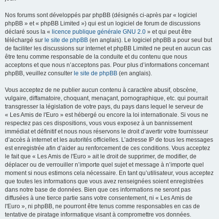
Nos forums sont développés par phpBB (désignés ci-après par « logiciel
phpBB » et « phpBB Limited ») qui est un logiciel de forum de discussions
déclaré sous la «
licence publique générale GNU 2.0
» et qui peut être
téléchargé sur
le site de phpBB
(en anglais). Le logiciel phpBB a pour seul but
de faciliter les discussions sur internet et phpBB Limited ne peut en aucun cas
être tenu comme responsable de la conduite et du contenu que nous
acceptons et que nous n’acceptons pas. Pour plus d’informations concernant
phpBB, veuillez consulter
le site de phpBB
(en anglais).
Vous acceptez de ne publier aucun contenu à caractère abusif, obscène,
vulgaire, diffamatoire, choquant, menaçant, pornographique, etc. qui pourrait
transgresser la législation de votre pays, du pays dans lequel le serveur de
« Les Amis de l'Euro » est hébergé ou encore la loi internationale. Si vous ne
respectez pas ces dispositions, vous vous exposez à un bannissement
immédiat et définitif et nous nous réservons le droit d’avertir votre fournisseur
d’accès à internet et les autorités officielles. L’adresse IP de tous les messages
est enregistrée afin d’aider au renforcement de ces conditions. Vous acceptez
le fait que « Les Amis de l'Euro » ait le droit de supprimer, de modifier, de
déplacer ou de verrouiller n’importe quel sujet et message à n’importe quel
moment si nous estimons cela nécessaire. En tant qu’utilisateur, vous acceptez
que toutes les informations que vous avez renseignées soient enregistrées
dans notre base de données. Bien que ces informations ne seront pas
diffusées à une tierce partie sans votre consentement, ni « Les Amis de
l'Euro », ni phpBB, ne pourront être tenus comme responsables en cas de
tentative de piratage informatique visant à compromettre vos données.