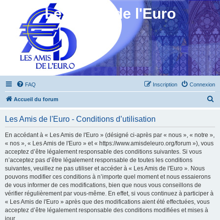
Les Amis de l'Euro
FAQ
Inscription
Connexion
R
Accueil du forum
e
Les Amis de l'Euro - Conditions d’utilisation
c
h
En accédant à « Les Amis de l'Euro » (désigné ci-après par « nous », « notre »,
« nos », « Les Amis de l'Euro » et « https://www.amisdeleuro.org/forum »), vous
e
acceptez d’être légalement responsable des conditions suivantes. Si vous
r
n’acceptez pas d’être légalement responsable de toutes les conditions
suivantes, veuillez ne pas utiliser et accéder à « Les Amis de l'Euro ». Nous
c
pouvons modifier ces conditions à n’importe quel moment et nous essaierons
h
de vous informer de ces modifications, bien que nous vous conseillons de
vérifier régulièrement par vous-même. En effet, si vous continuez à participer à
e
« Les Amis de l'Euro » après que des modifications aient été effectuées, vous
r
acceptez d’être légalement responsable des conditions modifiées et mises à
jour.