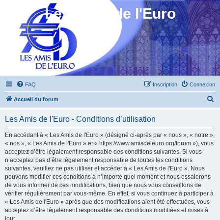
Les Amis de l'Euro
FAQ
Inscription
Connexion
R
Accueil du forum
e
Les Amis de l'Euro - Conditions d’utilisation
c
h
En accédant à « Les Amis de l'Euro » (désigné ci-après par « nous », « notre »,
« nos », « Les Amis de l'Euro » et « https://www.amisdeleuro.org/forum »), vous
e
acceptez d’être légalement responsable des conditions suivantes. Si vous
r
n’acceptez pas d’être légalement responsable de toutes les conditions
suivantes, veuillez ne pas utiliser et accéder à « Les Amis de l'Euro ». Nous
c
pouvons modifier ces conditions à n’importe quel moment et nous essaierons
h
de vous informer de ces modifications, bien que nous vous conseillons de
vérifier régulièrement par vous-même. En effet, si vous continuez à participer à
e
« Les Amis de l'Euro » après que des modifications aient été effectuées, vous
r
acceptez d’être légalement responsable des conditions modifiées et mises à
jour.