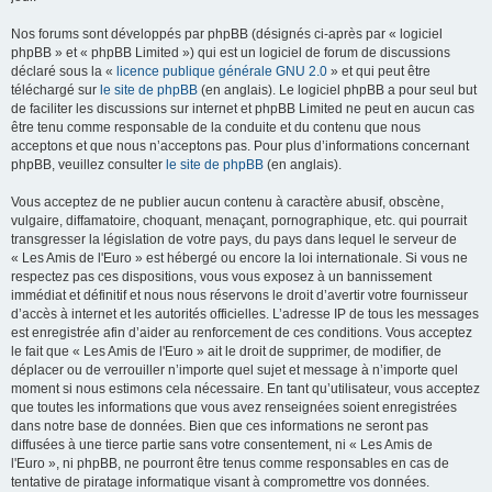
Nos forums sont développés par phpBB (désignés ci-après par « logiciel
phpBB » et « phpBB Limited ») qui est un logiciel de forum de discussions
déclaré sous la «
licence publique générale GNU 2.0
» et qui peut être
téléchargé sur
le site de phpBB
(en anglais). Le logiciel phpBB a pour seul but
de faciliter les discussions sur internet et phpBB Limited ne peut en aucun cas
être tenu comme responsable de la conduite et du contenu que nous
acceptons et que nous n’acceptons pas. Pour plus d’informations concernant
phpBB, veuillez consulter
le site de phpBB
(en anglais).
Vous acceptez de ne publier aucun contenu à caractère abusif, obscène,
vulgaire, diffamatoire, choquant, menaçant, pornographique, etc. qui pourrait
transgresser la législation de votre pays, du pays dans lequel le serveur de
« Les Amis de l'Euro » est hébergé ou encore la loi internationale. Si vous ne
respectez pas ces dispositions, vous vous exposez à un bannissement
immédiat et définitif et nous nous réservons le droit d’avertir votre fournisseur
d’accès à internet et les autorités officielles. L’adresse IP de tous les messages
est enregistrée afin d’aider au renforcement de ces conditions. Vous acceptez
le fait que « Les Amis de l'Euro » ait le droit de supprimer, de modifier, de
déplacer ou de verrouiller n’importe quel sujet et message à n’importe quel
moment si nous estimons cela nécessaire. En tant qu’utilisateur, vous acceptez
que toutes les informations que vous avez renseignées soient enregistrées
dans notre base de données. Bien que ces informations ne seront pas
diffusées à une tierce partie sans votre consentement, ni « Les Amis de
l'Euro », ni phpBB, ne pourront être tenus comme responsables en cas de
tentative de piratage informatique visant à compromettre vos données.