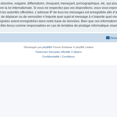
obscène, vulgaire, diffamatoire, choquant, menaçant, pornographique, etc. qui pourr
re la loi internationale. Si vous ne respectez pas ces dispositions, vous vous exp
 et les autorités officielles. L’adresse IP de tous les messages est enregistrée afin 
r, de déplacer ou de verrouiller n’importe quel sujet et message à n’importe quel mo
ignées soient enregistrées dans notre base de données. Bien que ces informations n
t être tenus comme responsables en cas de tentative de piratage informatique vis
Nous
Développé par
phpBB
® Forum Software © phpBB Limited
Traduction française officielle
©
Qiaeru
Confidentialité
|
Conditions