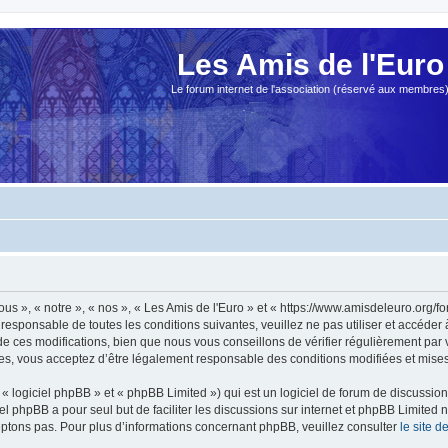
Les Amis de l'Euro
Le forum internet de l'association (réservé aux membres
ous », « notre », « nos », « Les Amis de l'Euro » et « https://www.amisdeleuro.org/
responsable de toutes les conditions suivantes, veuillez ne pas utiliser et accéder
 ces modifications, bien que nous vous conseillons de vérifier régulièrement par v
ées, vous acceptez d’être légalement responsable des conditions modifiées et mises 
 logiciel phpBB » et « phpBB Limited ») qui est un logiciel de forum de discussio
iel phpBB a pour seul but de faciliter les discussions sur internet et phpBB Limit
ptons pas. Pour plus d’informations concernant phpBB, veuillez consulter
le site 