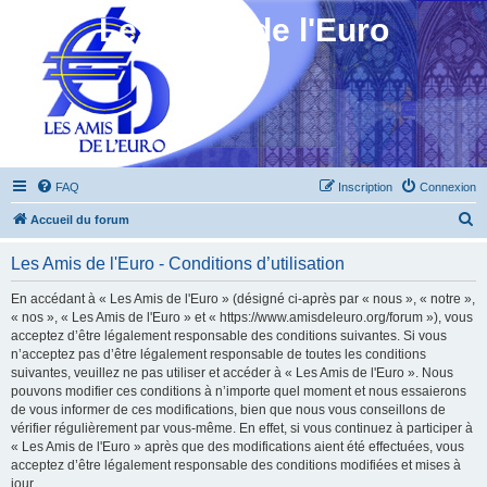
Les Amis de l'Euro
FAQ
Inscription
Connexion
R
Accueil du forum
e
Les Amis de l'Euro - Conditions d’utilisation
c
h
En accédant à « Les Amis de l'Euro » (désigné ci-après par « nous », « notre »,
« nos », « Les Amis de l'Euro » et « https://www.amisdeleuro.org/forum »), vous
e
acceptez d’être légalement responsable des conditions suivantes. Si vous
r
n’acceptez pas d’être légalement responsable de toutes les conditions
suivantes, veuillez ne pas utiliser et accéder à « Les Amis de l'Euro ». Nous
c
pouvons modifier ces conditions à n’importe quel moment et nous essaierons
h
de vous informer de ces modifications, bien que nous vous conseillons de
vérifier régulièrement par vous-même. En effet, si vous continuez à participer à
e
« Les Amis de l'Euro » après que des modifications aient été effectuées, vous
r
acceptez d’être légalement responsable des conditions modifiées et mises à
jour.