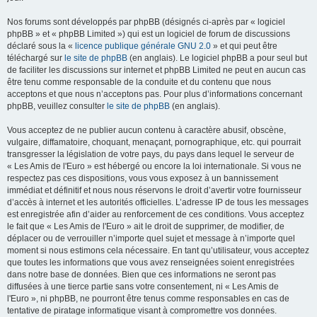
Nos forums sont développés par phpBB (désignés ci-après par « logiciel
phpBB » et « phpBB Limited ») qui est un logiciel de forum de discussions
déclaré sous la «
licence publique générale GNU 2.0
» et qui peut être
téléchargé sur
le site de phpBB
(en anglais). Le logiciel phpBB a pour seul but
de faciliter les discussions sur internet et phpBB Limited ne peut en aucun cas
être tenu comme responsable de la conduite et du contenu que nous
acceptons et que nous n’acceptons pas. Pour plus d’informations concernant
phpBB, veuillez consulter
le site de phpBB
(en anglais).
Vous acceptez de ne publier aucun contenu à caractère abusif, obscène,
vulgaire, diffamatoire, choquant, menaçant, pornographique, etc. qui pourrait
transgresser la législation de votre pays, du pays dans lequel le serveur de
« Les Amis de l'Euro » est hébergé ou encore la loi internationale. Si vous ne
respectez pas ces dispositions, vous vous exposez à un bannissement
immédiat et définitif et nous nous réservons le droit d’avertir votre fournisseur
d’accès à internet et les autorités officielles. L’adresse IP de tous les messages
est enregistrée afin d’aider au renforcement de ces conditions. Vous acceptez
le fait que « Les Amis de l'Euro » ait le droit de supprimer, de modifier, de
déplacer ou de verrouiller n’importe quel sujet et message à n’importe quel
moment si nous estimons cela nécessaire. En tant qu’utilisateur, vous acceptez
que toutes les informations que vous avez renseignées soient enregistrées
dans notre base de données. Bien que ces informations ne seront pas
diffusées à une tierce partie sans votre consentement, ni « Les Amis de
l'Euro », ni phpBB, ne pourront être tenus comme responsables en cas de
tentative de piratage informatique visant à compromettre vos données.