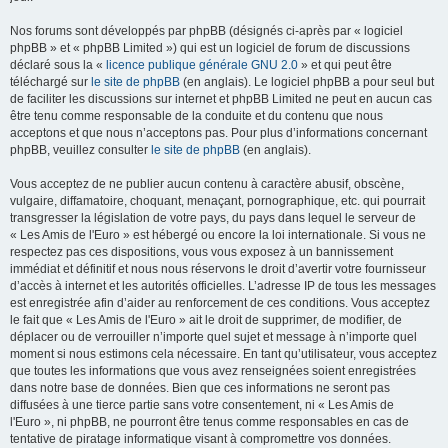
Nos forums sont développés par phpBB (désignés ci-après par « logiciel
phpBB » et « phpBB Limited ») qui est un logiciel de forum de discussions
déclaré sous la «
licence publique générale GNU 2.0
» et qui peut être
téléchargé sur
le site de phpBB
(en anglais). Le logiciel phpBB a pour seul but
de faciliter les discussions sur internet et phpBB Limited ne peut en aucun cas
être tenu comme responsable de la conduite et du contenu que nous
acceptons et que nous n’acceptons pas. Pour plus d’informations concernant
phpBB, veuillez consulter
le site de phpBB
(en anglais).
Vous acceptez de ne publier aucun contenu à caractère abusif, obscène,
vulgaire, diffamatoire, choquant, menaçant, pornographique, etc. qui pourrait
transgresser la législation de votre pays, du pays dans lequel le serveur de
« Les Amis de l'Euro » est hébergé ou encore la loi internationale. Si vous ne
respectez pas ces dispositions, vous vous exposez à un bannissement
immédiat et définitif et nous nous réservons le droit d’avertir votre fournisseur
d’accès à internet et les autorités officielles. L’adresse IP de tous les messages
est enregistrée afin d’aider au renforcement de ces conditions. Vous acceptez
le fait que « Les Amis de l'Euro » ait le droit de supprimer, de modifier, de
déplacer ou de verrouiller n’importe quel sujet et message à n’importe quel
moment si nous estimons cela nécessaire. En tant qu’utilisateur, vous acceptez
que toutes les informations que vous avez renseignées soient enregistrées
dans notre base de données. Bien que ces informations ne seront pas
diffusées à une tierce partie sans votre consentement, ni « Les Amis de
l'Euro », ni phpBB, ne pourront être tenus comme responsables en cas de
tentative de piratage informatique visant à compromettre vos données.