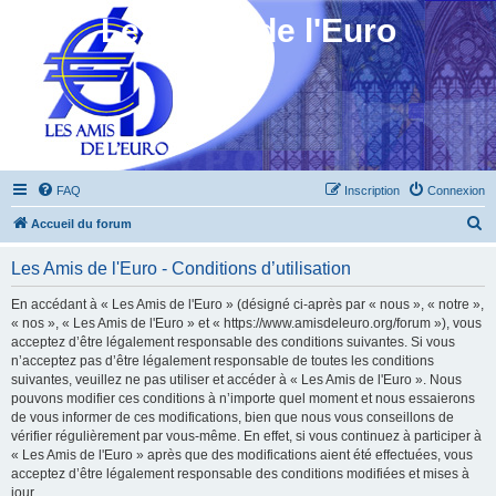
Les Amis de l'Euro
FAQ
Inscription
Connexion
R
Accueil du forum
e
Les Amis de l'Euro - Conditions d’utilisation
c
h
En accédant à « Les Amis de l'Euro » (désigné ci-après par « nous », « notre »,
« nos », « Les Amis de l'Euro » et « https://www.amisdeleuro.org/forum »), vous
e
acceptez d’être légalement responsable des conditions suivantes. Si vous
r
n’acceptez pas d’être légalement responsable de toutes les conditions
suivantes, veuillez ne pas utiliser et accéder à « Les Amis de l'Euro ». Nous
c
pouvons modifier ces conditions à n’importe quel moment et nous essaierons
h
de vous informer de ces modifications, bien que nous vous conseillons de
vérifier régulièrement par vous-même. En effet, si vous continuez à participer à
e
« Les Amis de l'Euro » après que des modifications aient été effectuées, vous
r
acceptez d’être légalement responsable des conditions modifiées et mises à
jour.