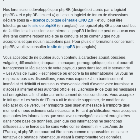
Nos forums sont développés par phpBB (désignés ci-après par « logiciel
phpBB » et « phpBB Limited ») qui est un logiciel de forum de discussions
déclaré sous la «
licence publique générale GNU 2.0
» et qui peut être
téléchargé sur
le site de phpBB
(en anglais). Le logiciel phpBB a pour seul but
de faciliter les discussions sur internet et phpBB Limited ne peut en aucun cas
être tenu comme responsable de la conduite et du contenu que nous
acceptons et que nous n’acceptons pas. Pour plus d’informations concernant
phpBB, veuillez consulter
le site de phpBB
(en anglais).
Vous acceptez de ne publier aucun contenu à caractère abusif, obscène,
vulgaire, diffamatoire, choquant, menaçant, pornographique, etc. qui pourrait
transgresser la législation de votre pays, du pays dans lequel le serveur de
« Les Amis de l'Euro » est hébergé ou encore la loi internationale. Si vous ne
respectez pas ces dispositions, vous vous exposez à un bannissement
immédiat et définitif et nous nous réservons le droit d’avertir votre fournisseur
d’accès à internet et les autorités officielles. L’adresse IP de tous les messages
est enregistrée afin d’aider au renforcement de ces conditions. Vous acceptez
le fait que « Les Amis de l'Euro » ait le droit de supprimer, de modifier, de
déplacer ou de verrouiller n’importe quel sujet et message à n’importe quel
moment si nous estimons cela nécessaire. En tant qu’utilisateur, vous acceptez
que toutes les informations que vous avez renseignées soient enregistrées
dans notre base de données. Bien que ces informations ne seront pas
diffusées à une tierce partie sans votre consentement, ni « Les Amis de
l'Euro », ni phpBB, ne pourront être tenus comme responsables en cas de
tentative de piratage informatique visant à compromettre vos données.