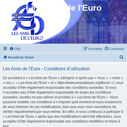
Les Amis de l'Euro
FAQ
Inscription
Connexion
R
Accueil du forum
e
Les Amis de l'Euro - Conditions d’utilisation
c
h
En accédant à « Les Amis de l'Euro » (désigné ci-après par « nous », « notre »,
« nos », « Les Amis de l'Euro » et « https://www.amisdeleuro.org/forum »), vous
e
acceptez d’être légalement responsable des conditions suivantes. Si vous
r
n’acceptez pas d’être légalement responsable de toutes les conditions
suivantes, veuillez ne pas utiliser et accéder à « Les Amis de l'Euro ». Nous
c
pouvons modifier ces conditions à n’importe quel moment et nous essaierons
h
de vous informer de ces modifications, bien que nous vous conseillons de
vérifier régulièrement par vous-même. En effet, si vous continuez à participer à
e
« Les Amis de l'Euro » après que des modifications aient été effectuées, vous
r
acceptez d’être légalement responsable des conditions modifiées et mises à
jour.