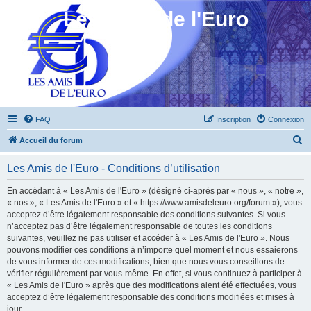
Les Amis de l'Euro
FAQ
Inscription
Connexion
R
Accueil du forum
e
Les Amis de l'Euro - Conditions d’utilisation
c
h
En accédant à « Les Amis de l'Euro » (désigné ci-après par « nous », « notre »,
« nos », « Les Amis de l'Euro » et « https://www.amisdeleuro.org/forum »), vous
e
acceptez d’être légalement responsable des conditions suivantes. Si vous
r
n’acceptez pas d’être légalement responsable de toutes les conditions
suivantes, veuillez ne pas utiliser et accéder à « Les Amis de l'Euro ». Nous
c
pouvons modifier ces conditions à n’importe quel moment et nous essaierons
h
de vous informer de ces modifications, bien que nous vous conseillons de
vérifier régulièrement par vous-même. En effet, si vous continuez à participer à
e
« Les Amis de l'Euro » après que des modifications aient été effectuées, vous
r
acceptez d’être légalement responsable des conditions modifiées et mises à
jour.