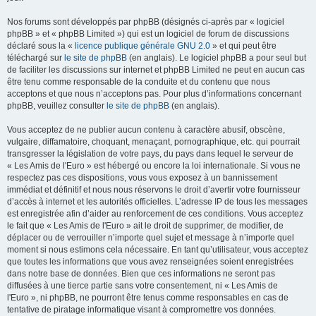
Nos forums sont développés par phpBB (désignés ci-après par « logiciel
phpBB » et « phpBB Limited ») qui est un logiciel de forum de discussions
déclaré sous la «
licence publique générale GNU 2.0
» et qui peut être
téléchargé sur
le site de phpBB
(en anglais). Le logiciel phpBB a pour seul but
de faciliter les discussions sur internet et phpBB Limited ne peut en aucun cas
être tenu comme responsable de la conduite et du contenu que nous
acceptons et que nous n’acceptons pas. Pour plus d’informations concernant
phpBB, veuillez consulter
le site de phpBB
(en anglais).
Vous acceptez de ne publier aucun contenu à caractère abusif, obscène,
vulgaire, diffamatoire, choquant, menaçant, pornographique, etc. qui pourrait
transgresser la législation de votre pays, du pays dans lequel le serveur de
« Les Amis de l'Euro » est hébergé ou encore la loi internationale. Si vous ne
respectez pas ces dispositions, vous vous exposez à un bannissement
immédiat et définitif et nous nous réservons le droit d’avertir votre fournisseur
d’accès à internet et les autorités officielles. L’adresse IP de tous les messages
est enregistrée afin d’aider au renforcement de ces conditions. Vous acceptez
le fait que « Les Amis de l'Euro » ait le droit de supprimer, de modifier, de
déplacer ou de verrouiller n’importe quel sujet et message à n’importe quel
moment si nous estimons cela nécessaire. En tant qu’utilisateur, vous acceptez
que toutes les informations que vous avez renseignées soient enregistrées
dans notre base de données. Bien que ces informations ne seront pas
diffusées à une tierce partie sans votre consentement, ni « Les Amis de
l'Euro », ni phpBB, ne pourront être tenus comme responsables en cas de
tentative de piratage informatique visant à compromettre vos données.