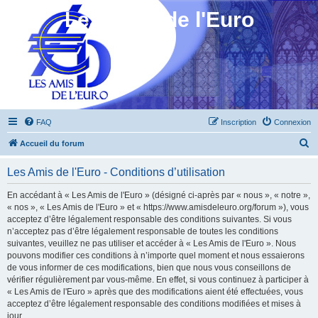
Les Amis de l'Euro
FAQ
Inscription
Connexion
R
Accueil du forum
e
Les Amis de l'Euro - Conditions d’utilisation
c
h
En accédant à « Les Amis de l'Euro » (désigné ci-après par « nous », « notre »,
« nos », « Les Amis de l'Euro » et « https://www.amisdeleuro.org/forum »), vous
e
acceptez d’être légalement responsable des conditions suivantes. Si vous
r
n’acceptez pas d’être légalement responsable de toutes les conditions
suivantes, veuillez ne pas utiliser et accéder à « Les Amis de l'Euro ». Nous
c
pouvons modifier ces conditions à n’importe quel moment et nous essaierons
h
de vous informer de ces modifications, bien que nous vous conseillons de
vérifier régulièrement par vous-même. En effet, si vous continuez à participer à
e
« Les Amis de l'Euro » après que des modifications aient été effectuées, vous
r
acceptez d’être légalement responsable des conditions modifiées et mises à
jour.