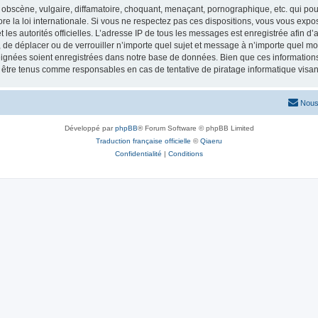
obscène, vulgaire, diffamatoire, choquant, menaçant, pornographique, etc. qui pourr
re la loi internationale. Si vous ne respectez pas ces dispositions, vous vous exp
 et les autorités officielles. L’adresse IP de tous les messages est enregistrée afin 
r, de déplacer ou de verrouiller n’importe quel sujet et message à n’importe quel mo
ignées soient enregistrées dans notre base de données. Bien que ces informations n
t être tenus comme responsables en cas de tentative de piratage informatique vis
Nous
Développé par
phpBB
® Forum Software © phpBB Limited
Traduction française officielle
©
Qiaeru
Confidentialité
|
Conditions