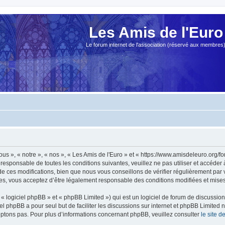
Les Amis de l'Euro
Le forum internet de l'association (réservé aux membres
ous », « notre », « nos », « Les Amis de l'Euro » et « https://www.amisdeleuro.org/
responsable de toutes les conditions suivantes, veuillez ne pas utiliser et accéder
 ces modifications, bien que nous vous conseillons de vérifier régulièrement par v
ées, vous acceptez d’être légalement responsable des conditions modifiées et mises 
 logiciel phpBB » et « phpBB Limited ») qui est un logiciel de forum de discussio
iel phpBB a pour seul but de faciliter les discussions sur internet et phpBB Limit
ptons pas. Pour plus d’informations concernant phpBB, veuillez consulter
le site 