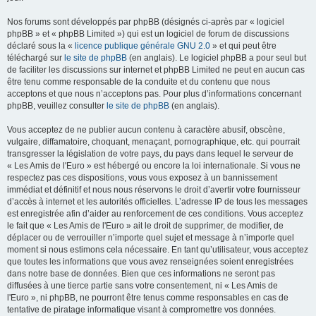
Nos forums sont développés par phpBB (désignés ci-après par « logiciel
phpBB » et « phpBB Limited ») qui est un logiciel de forum de discussions
déclaré sous la «
licence publique générale GNU 2.0
» et qui peut être
téléchargé sur
le site de phpBB
(en anglais). Le logiciel phpBB a pour seul but
de faciliter les discussions sur internet et phpBB Limited ne peut en aucun cas
être tenu comme responsable de la conduite et du contenu que nous
acceptons et que nous n’acceptons pas. Pour plus d’informations concernant
phpBB, veuillez consulter
le site de phpBB
(en anglais).
Vous acceptez de ne publier aucun contenu à caractère abusif, obscène,
vulgaire, diffamatoire, choquant, menaçant, pornographique, etc. qui pourrait
transgresser la législation de votre pays, du pays dans lequel le serveur de
« Les Amis de l'Euro » est hébergé ou encore la loi internationale. Si vous ne
respectez pas ces dispositions, vous vous exposez à un bannissement
immédiat et définitif et nous nous réservons le droit d’avertir votre fournisseur
d’accès à internet et les autorités officielles. L’adresse IP de tous les messages
est enregistrée afin d’aider au renforcement de ces conditions. Vous acceptez
le fait que « Les Amis de l'Euro » ait le droit de supprimer, de modifier, de
déplacer ou de verrouiller n’importe quel sujet et message à n’importe quel
moment si nous estimons cela nécessaire. En tant qu’utilisateur, vous acceptez
que toutes les informations que vous avez renseignées soient enregistrées
dans notre base de données. Bien que ces informations ne seront pas
diffusées à une tierce partie sans votre consentement, ni « Les Amis de
l'Euro », ni phpBB, ne pourront être tenus comme responsables en cas de
tentative de piratage informatique visant à compromettre vos données.