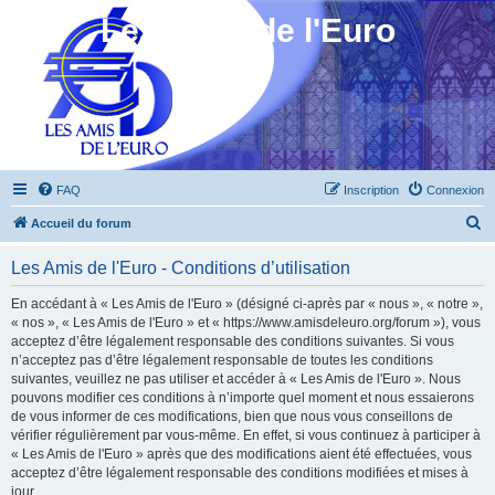
Les Amis de l'Euro
FAQ
Inscription
Connexion
R
Accueil du forum
e
Les Amis de l'Euro - Conditions d’utilisation
c
h
En accédant à « Les Amis de l'Euro » (désigné ci-après par « nous », « notre »,
« nos », « Les Amis de l'Euro » et « https://www.amisdeleuro.org/forum »), vous
e
acceptez d’être légalement responsable des conditions suivantes. Si vous
r
n’acceptez pas d’être légalement responsable de toutes les conditions
suivantes, veuillez ne pas utiliser et accéder à « Les Amis de l'Euro ». Nous
c
pouvons modifier ces conditions à n’importe quel moment et nous essaierons
h
de vous informer de ces modifications, bien que nous vous conseillons de
vérifier régulièrement par vous-même. En effet, si vous continuez à participer à
e
« Les Amis de l'Euro » après que des modifications aient été effectuées, vous
r
acceptez d’être légalement responsable des conditions modifiées et mises à
jour.