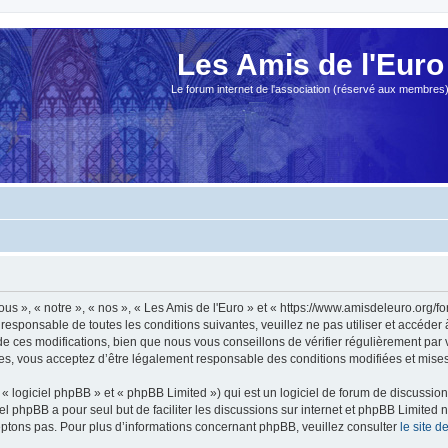
Les Amis de l'Euro
Le forum internet de l'association (réservé aux membres
ous », « notre », « nos », « Les Amis de l'Euro » et « https://www.amisdeleuro.org/
responsable de toutes les conditions suivantes, veuillez ne pas utiliser et accéder
 ces modifications, bien que nous vous conseillons de vérifier régulièrement par v
ées, vous acceptez d’être légalement responsable des conditions modifiées et mises 
 logiciel phpBB » et « phpBB Limited ») qui est un logiciel de forum de discussio
iel phpBB a pour seul but de faciliter les discussions sur internet et phpBB Limit
ptons pas. Pour plus d’informations concernant phpBB, veuillez consulter
le site 