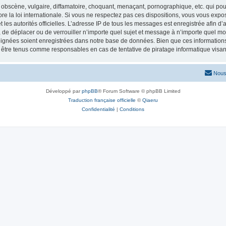
obscène, vulgaire, diffamatoire, choquant, menaçant, pornographique, etc. qui pourr
re la loi internationale. Si vous ne respectez pas ces dispositions, vous vous exp
 et les autorités officielles. L’adresse IP de tous les messages est enregistrée afin 
r, de déplacer ou de verrouiller n’importe quel sujet et message à n’importe quel mo
ignées soient enregistrées dans notre base de données. Bien que ces informations n
t être tenus comme responsables en cas de tentative de piratage informatique vis
Nous
Développé par
phpBB
® Forum Software © phpBB Limited
Traduction française officielle
©
Qiaeru
Confidentialité
|
Conditions