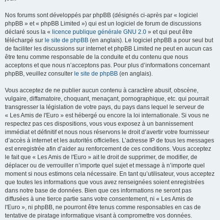
Nos forums sont développés par phpBB (désignés ci-après par « logiciel
phpBB » et « phpBB Limited ») qui est un logiciel de forum de discussions
déclaré sous la «
licence publique générale GNU 2.0
» et qui peut être
téléchargé sur
le site de phpBB
(en anglais). Le logiciel phpBB a pour seul but
de faciliter les discussions sur internet et phpBB Limited ne peut en aucun cas
être tenu comme responsable de la conduite et du contenu que nous
acceptons et que nous n’acceptons pas. Pour plus d’informations concernant
phpBB, veuillez consulter
le site de phpBB
(en anglais).
Vous acceptez de ne publier aucun contenu à caractère abusif, obscène,
vulgaire, diffamatoire, choquant, menaçant, pornographique, etc. qui pourrait
transgresser la législation de votre pays, du pays dans lequel le serveur de
« Les Amis de l'Euro » est hébergé ou encore la loi internationale. Si vous ne
respectez pas ces dispositions, vous vous exposez à un bannissement
immédiat et définitif et nous nous réservons le droit d’avertir votre fournisseur
d’accès à internet et les autorités officielles. L’adresse IP de tous les messages
est enregistrée afin d’aider au renforcement de ces conditions. Vous acceptez
le fait que « Les Amis de l'Euro » ait le droit de supprimer, de modifier, de
déplacer ou de verrouiller n’importe quel sujet et message à n’importe quel
moment si nous estimons cela nécessaire. En tant qu’utilisateur, vous acceptez
que toutes les informations que vous avez renseignées soient enregistrées
dans notre base de données. Bien que ces informations ne seront pas
diffusées à une tierce partie sans votre consentement, ni « Les Amis de
l'Euro », ni phpBB, ne pourront être tenus comme responsables en cas de
tentative de piratage informatique visant à compromettre vos données.