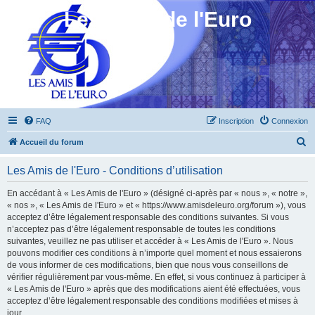
Les Amis de l'Euro
FAQ
Inscription
Connexion
R
Accueil du forum
e
Les Amis de l'Euro - Conditions d’utilisation
c
h
En accédant à « Les Amis de l'Euro » (désigné ci-après par « nous », « notre »,
« nos », « Les Amis de l'Euro » et « https://www.amisdeleuro.org/forum »), vous
e
acceptez d’être légalement responsable des conditions suivantes. Si vous
r
n’acceptez pas d’être légalement responsable de toutes les conditions
suivantes, veuillez ne pas utiliser et accéder à « Les Amis de l'Euro ». Nous
c
pouvons modifier ces conditions à n’importe quel moment et nous essaierons
h
de vous informer de ces modifications, bien que nous vous conseillons de
vérifier régulièrement par vous-même. En effet, si vous continuez à participer à
e
« Les Amis de l'Euro » après que des modifications aient été effectuées, vous
r
acceptez d’être légalement responsable des conditions modifiées et mises à
jour.