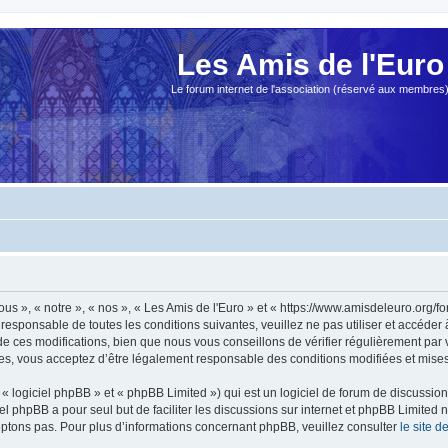
Les Amis de l'Euro
Le forum internet de l'association (réservé aux membres
ous », « notre », « nos », « Les Amis de l'Euro » et « https://www.amisdeleuro.org/
responsable de toutes les conditions suivantes, veuillez ne pas utiliser et accéder
 ces modifications, bien que nous vous conseillons de vérifier régulièrement par v
ées, vous acceptez d’être légalement responsable des conditions modifiées et mises 
 logiciel phpBB » et « phpBB Limited ») qui est un logiciel de forum de discussio
iel phpBB a pour seul but de faciliter les discussions sur internet et phpBB Limit
ptons pas. Pour plus d’informations concernant phpBB, veuillez consulter
le site 