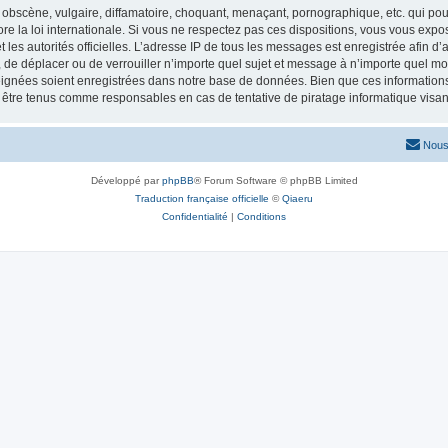
obscène, vulgaire, diffamatoire, choquant, menaçant, pornographique, etc. qui pourr
re la loi internationale. Si vous ne respectez pas ces dispositions, vous vous exp
 et les autorités officielles. L’adresse IP de tous les messages est enregistrée afin 
r, de déplacer ou de verrouiller n’importe quel sujet et message à n’importe quel mo
ignées soient enregistrées dans notre base de données. Bien que ces informations n
t être tenus comme responsables en cas de tentative de piratage informatique vis
Nous
Développé par
phpBB
® Forum Software © phpBB Limited
Traduction française officielle
©
Qiaeru
Confidentialité
|
Conditions