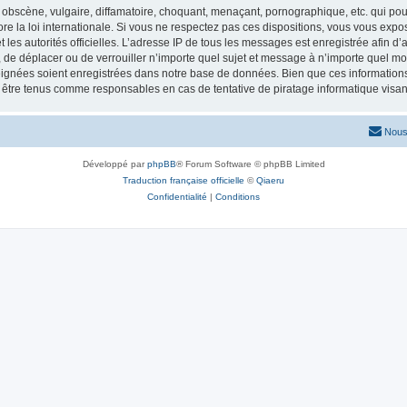
obscène, vulgaire, diffamatoire, choquant, menaçant, pornographique, etc. qui pourr
re la loi internationale. Si vous ne respectez pas ces dispositions, vous vous exp
 et les autorités officielles. L’adresse IP de tous les messages est enregistrée afin 
r, de déplacer ou de verrouiller n’importe quel sujet et message à n’importe quel mo
ignées soient enregistrées dans notre base de données. Bien que ces informations n
t être tenus comme responsables en cas de tentative de piratage informatique vis
Nous
Développé par
phpBB
® Forum Software © phpBB Limited
Traduction française officielle
©
Qiaeru
Confidentialité
|
Conditions