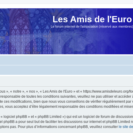
Les Amis de l'Euro
Le forum internet de l'association (réservé aux membres
ous », « notre », « nos », « Les Amis de l'Euro » et « https://www.amisdeleuro.org/
responsable de toutes les conditions suivantes, veuillez ne pas utiliser et accéder
 ces modifications, bien que nous vous conseillons de vérifier régulièrement par v
ées, vous acceptez d’être légalement responsable des conditions modifiées et mises 
 logiciel phpBB » et « phpBB Limited ») qui est un logiciel de forum de discussio
iel phpBB a pour seul but de faciliter les discussions sur internet et phpBB Limit
ptons pas. Pour plus d’informations concernant phpBB, veuillez consulter
le site 