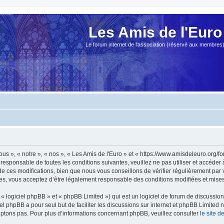
Les Amis de l'Euro
Le forum internet de l'association (réservé aux membres
ous », « notre », « nos », « Les Amis de l'Euro » et « https://www.amisdeleuro.org/
responsable de toutes les conditions suivantes, veuillez ne pas utiliser et accéder
 ces modifications, bien que nous vous conseillons de vérifier régulièrement par v
ées, vous acceptez d’être légalement responsable des conditions modifiées et mises 
 logiciel phpBB » et « phpBB Limited ») qui est un logiciel de forum de discussio
iel phpBB a pour seul but de faciliter les discussions sur internet et phpBB Limit
ptons pas. Pour plus d’informations concernant phpBB, veuillez consulter
le site 