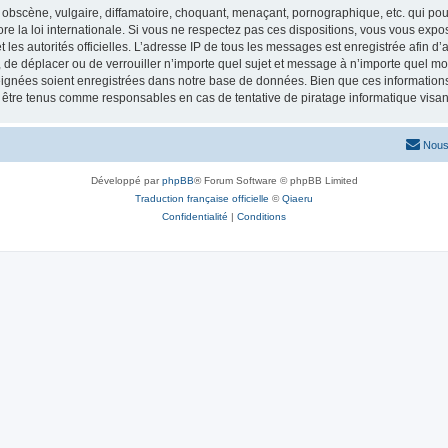
obscène, vulgaire, diffamatoire, choquant, menaçant, pornographique, etc. qui pourr
re la loi internationale. Si vous ne respectez pas ces dispositions, vous vous exp
 et les autorités officielles. L’adresse IP de tous les messages est enregistrée afin 
r, de déplacer ou de verrouiller n’importe quel sujet et message à n’importe quel mo
ignées soient enregistrées dans notre base de données. Bien que ces informations n
t être tenus comme responsables en cas de tentative de piratage informatique vis
Nous
Développé par
phpBB
® Forum Software © phpBB Limited
Traduction française officielle
©
Qiaeru
Confidentialité
|
Conditions