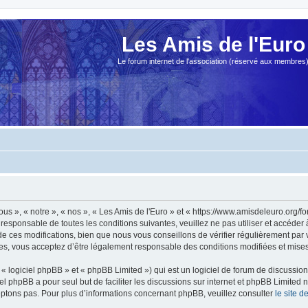
Les Amis de l'Euro
Le forum internet de l'association (réservé aux membres
ous », « notre », « nos », « Les Amis de l'Euro » et « https://www.amisdeleuro.org/
responsable de toutes les conditions suivantes, veuillez ne pas utiliser et accéder
 ces modifications, bien que nous vous conseillons de vérifier régulièrement par v
ées, vous acceptez d’être légalement responsable des conditions modifiées et mises 
 logiciel phpBB » et « phpBB Limited ») qui est un logiciel de forum de discussio
iel phpBB a pour seul but de faciliter les discussions sur internet et phpBB Limit
ptons pas. Pour plus d’informations concernant phpBB, veuillez consulter
le site 