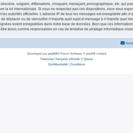
obscène, vulgaire, diffamatoire, choquant, menaçant, pornographique, etc. qui pourr
re la loi internationale. Si vous ne respectez pas ces dispositions, vous vous exp
 et les autorités officielles. L’adresse IP de tous les messages est enregistrée afin 
r, de déplacer ou de verrouiller n’importe quel sujet et message à n’importe quel mo
ignées soient enregistrées dans notre base de données. Bien que ces informations n
t être tenus comme responsables en cas de tentative de piratage informatique vis
Nous
Développé par
phpBB
® Forum Software © phpBB Limited
Traduction française officielle
©
Qiaeru
Confidentialité
|
Conditions