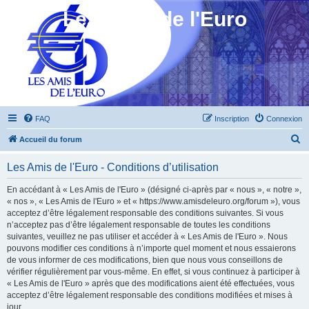
Les Amis de l'Euro
FAQ
Inscription
Connexion
R
Accueil du forum
e
Les Amis de l'Euro - Conditions d’utilisation
c
h
En accédant à « Les Amis de l'Euro » (désigné ci-après par « nous », « notre »,
« nos », « Les Amis de l'Euro » et « https://www.amisdeleuro.org/forum »), vous
e
acceptez d’être légalement responsable des conditions suivantes. Si vous
r
n’acceptez pas d’être légalement responsable de toutes les conditions
suivantes, veuillez ne pas utiliser et accéder à « Les Amis de l'Euro ». Nous
c
pouvons modifier ces conditions à n’importe quel moment et nous essaierons
h
de vous informer de ces modifications, bien que nous vous conseillons de
vérifier régulièrement par vous-même. En effet, si vous continuez à participer à
e
« Les Amis de l'Euro » après que des modifications aient été effectuées, vous
r
acceptez d’être légalement responsable des conditions modifiées et mises à
jour.