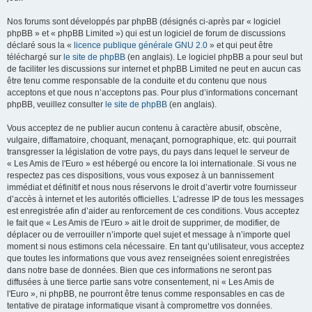
Nos forums sont développés par phpBB (désignés ci-après par « logiciel
phpBB » et « phpBB Limited ») qui est un logiciel de forum de discussions
déclaré sous la «
licence publique générale GNU 2.0
» et qui peut être
téléchargé sur
le site de phpBB
(en anglais). Le logiciel phpBB a pour seul but
de faciliter les discussions sur internet et phpBB Limited ne peut en aucun cas
être tenu comme responsable de la conduite et du contenu que nous
acceptons et que nous n’acceptons pas. Pour plus d’informations concernant
phpBB, veuillez consulter
le site de phpBB
(en anglais).
Vous acceptez de ne publier aucun contenu à caractère abusif, obscène,
vulgaire, diffamatoire, choquant, menaçant, pornographique, etc. qui pourrait
transgresser la législation de votre pays, du pays dans lequel le serveur de
« Les Amis de l'Euro » est hébergé ou encore la loi internationale. Si vous ne
respectez pas ces dispositions, vous vous exposez à un bannissement
immédiat et définitif et nous nous réservons le droit d’avertir votre fournisseur
d’accès à internet et les autorités officielles. L’adresse IP de tous les messages
est enregistrée afin d’aider au renforcement de ces conditions. Vous acceptez
le fait que « Les Amis de l'Euro » ait le droit de supprimer, de modifier, de
déplacer ou de verrouiller n’importe quel sujet et message à n’importe quel
moment si nous estimons cela nécessaire. En tant qu’utilisateur, vous acceptez
que toutes les informations que vous avez renseignées soient enregistrées
dans notre base de données. Bien que ces informations ne seront pas
diffusées à une tierce partie sans votre consentement, ni « Les Amis de
l'Euro », ni phpBB, ne pourront être tenus comme responsables en cas de
tentative de piratage informatique visant à compromettre vos données.