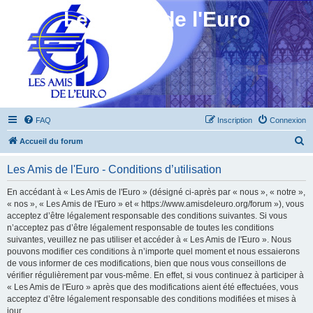
Les Amis de l'Euro
FAQ
Inscription
Connexion
R
Accueil du forum
e
Les Amis de l'Euro - Conditions d’utilisation
c
h
En accédant à « Les Amis de l'Euro » (désigné ci-après par « nous », « notre »,
« nos », « Les Amis de l'Euro » et « https://www.amisdeleuro.org/forum »), vous
e
acceptez d’être légalement responsable des conditions suivantes. Si vous
r
n’acceptez pas d’être légalement responsable de toutes les conditions
suivantes, veuillez ne pas utiliser et accéder à « Les Amis de l'Euro ». Nous
c
pouvons modifier ces conditions à n’importe quel moment et nous essaierons
h
de vous informer de ces modifications, bien que nous vous conseillons de
vérifier régulièrement par vous-même. En effet, si vous continuez à participer à
e
« Les Amis de l'Euro » après que des modifications aient été effectuées, vous
r
acceptez d’être légalement responsable des conditions modifiées et mises à
jour.