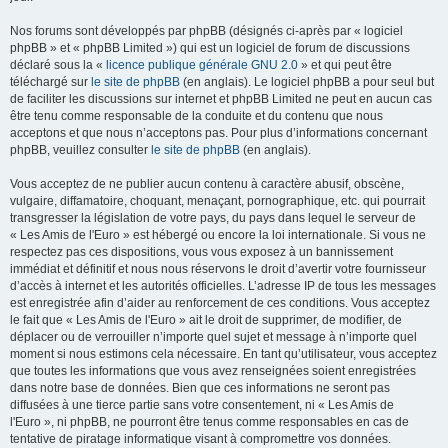
Nos forums sont développés par phpBB (désignés ci-après par « logiciel
phpBB » et « phpBB Limited ») qui est un logiciel de forum de discussions
déclaré sous la «
licence publique générale GNU 2.0
» et qui peut être
téléchargé sur
le site de phpBB
(en anglais). Le logiciel phpBB a pour seul but
de faciliter les discussions sur internet et phpBB Limited ne peut en aucun cas
être tenu comme responsable de la conduite et du contenu que nous
acceptons et que nous n’acceptons pas. Pour plus d’informations concernant
phpBB, veuillez consulter
le site de phpBB
(en anglais).
Vous acceptez de ne publier aucun contenu à caractère abusif, obscène,
vulgaire, diffamatoire, choquant, menaçant, pornographique, etc. qui pourrait
transgresser la législation de votre pays, du pays dans lequel le serveur de
« Les Amis de l'Euro » est hébergé ou encore la loi internationale. Si vous ne
respectez pas ces dispositions, vous vous exposez à un bannissement
immédiat et définitif et nous nous réservons le droit d’avertir votre fournisseur
d’accès à internet et les autorités officielles. L’adresse IP de tous les messages
est enregistrée afin d’aider au renforcement de ces conditions. Vous acceptez
le fait que « Les Amis de l'Euro » ait le droit de supprimer, de modifier, de
déplacer ou de verrouiller n’importe quel sujet et message à n’importe quel
moment si nous estimons cela nécessaire. En tant qu’utilisateur, vous acceptez
que toutes les informations que vous avez renseignées soient enregistrées
dans notre base de données. Bien que ces informations ne seront pas
diffusées à une tierce partie sans votre consentement, ni « Les Amis de
l'Euro », ni phpBB, ne pourront être tenus comme responsables en cas de
tentative de piratage informatique visant à compromettre vos données.