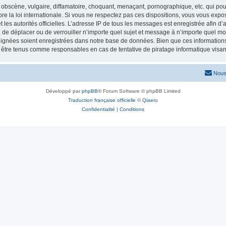
obscène, vulgaire, diffamatoire, choquant, menaçant, pornographique, etc. qui pourr
re la loi internationale. Si vous ne respectez pas ces dispositions, vous vous exp
 et les autorités officielles. L’adresse IP de tous les messages est enregistrée afin 
r, de déplacer ou de verrouiller n’importe quel sujet et message à n’importe quel mo
ignées soient enregistrées dans notre base de données. Bien que ces informations n
t être tenus comme responsables en cas de tentative de piratage informatique vis
Nous
Développé par
phpBB
® Forum Software © phpBB Limited
Traduction française officielle
©
Qiaeru
Confidentialité
|
Conditions