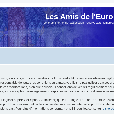
Les Amis de l'Euro
Le forum internet de l'association (réservé aux membres
ous », « notre », « nos », « Les Amis de l'Euro » et « https://www.amisdeleuro.org/
responsable de toutes les conditions suivantes, veuillez ne pas utiliser et accéder
 ces modifications, bien que nous vous conseillons de vérifier régulièrement par v
ées, vous acceptez d’être légalement responsable des conditions modifiées et mises 
 logiciel phpBB » et « phpBB Limited ») qui est un logiciel de forum de discussio
iel phpBB a pour seul but de faciliter les discussions sur internet et phpBB Limit
ptons pas. Pour plus d’informations concernant phpBB, veuillez consulter
le site 