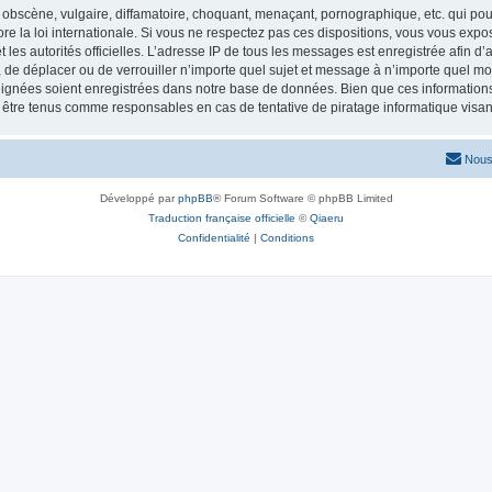
obscène, vulgaire, diffamatoire, choquant, menaçant, pornographique, etc. qui pourr
re la loi internationale. Si vous ne respectez pas ces dispositions, vous vous exp
 et les autorités officielles. L’adresse IP de tous les messages est enregistrée afin 
r, de déplacer ou de verrouiller n’importe quel sujet et message à n’importe quel mo
ignées soient enregistrées dans notre base de données. Bien que ces informations n
t être tenus comme responsables en cas de tentative de piratage informatique vis
Nous
Développé par
phpBB
® Forum Software © phpBB Limited
Traduction française officielle
©
Qiaeru
Confidentialité
|
Conditions