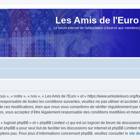
Les Amis de l'Euro
Le forum internet de l'association (réservé aux membres
ous », « notre », « nos », « Les Amis de l'Euro » et « https://www.amisdeleuro.org/
responsable de toutes les conditions suivantes, veuillez ne pas utiliser et accéder
 ces modifications, bien que nous vous conseillons de vérifier régulièrement par v
ées, vous acceptez d’être légalement responsable des conditions modifiées et mises 
 logiciel phpBB » et « phpBB Limited ») qui est un logiciel de forum de discussio
iel phpBB a pour seul but de faciliter les discussions sur internet et phpBB Limit
ptons pas. Pour plus d’informations concernant phpBB, veuillez consulter
le site 