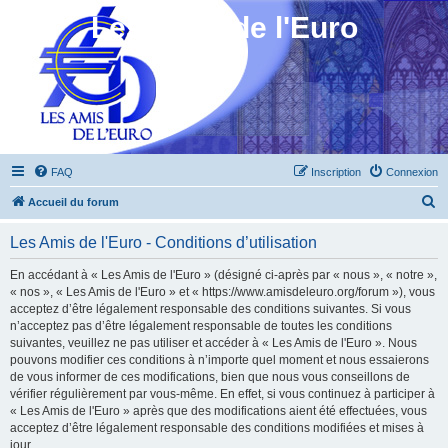
Les Amis de l'Euro
FAQ
Inscription
Connexion
R
Accueil du forum
e
Les Amis de l'Euro - Conditions d’utilisation
c
h
En accédant à « Les Amis de l'Euro » (désigné ci-après par « nous », « notre »,
« nos », « Les Amis de l'Euro » et « https://www.amisdeleuro.org/forum »), vous
e
acceptez d’être légalement responsable des conditions suivantes. Si vous
r
n’acceptez pas d’être légalement responsable de toutes les conditions
suivantes, veuillez ne pas utiliser et accéder à « Les Amis de l'Euro ». Nous
c
pouvons modifier ces conditions à n’importe quel moment et nous essaierons
h
de vous informer de ces modifications, bien que nous vous conseillons de
vérifier régulièrement par vous-même. En effet, si vous continuez à participer à
e
« Les Amis de l'Euro » après que des modifications aient été effectuées, vous
r
acceptez d’être légalement responsable des conditions modifiées et mises à
jour.