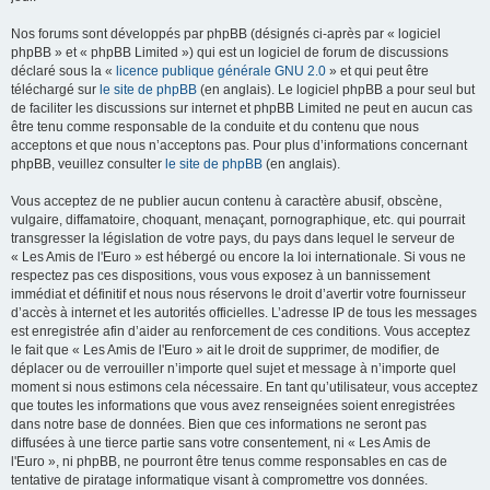
Nos forums sont développés par phpBB (désignés ci-après par « logiciel
phpBB » et « phpBB Limited ») qui est un logiciel de forum de discussions
déclaré sous la «
licence publique générale GNU 2.0
» et qui peut être
téléchargé sur
le site de phpBB
(en anglais). Le logiciel phpBB a pour seul but
de faciliter les discussions sur internet et phpBB Limited ne peut en aucun cas
être tenu comme responsable de la conduite et du contenu que nous
acceptons et que nous n’acceptons pas. Pour plus d’informations concernant
phpBB, veuillez consulter
le site de phpBB
(en anglais).
Vous acceptez de ne publier aucun contenu à caractère abusif, obscène,
vulgaire, diffamatoire, choquant, menaçant, pornographique, etc. qui pourrait
transgresser la législation de votre pays, du pays dans lequel le serveur de
« Les Amis de l'Euro » est hébergé ou encore la loi internationale. Si vous ne
respectez pas ces dispositions, vous vous exposez à un bannissement
immédiat et définitif et nous nous réservons le droit d’avertir votre fournisseur
d’accès à internet et les autorités officielles. L’adresse IP de tous les messages
est enregistrée afin d’aider au renforcement de ces conditions. Vous acceptez
le fait que « Les Amis de l'Euro » ait le droit de supprimer, de modifier, de
déplacer ou de verrouiller n’importe quel sujet et message à n’importe quel
moment si nous estimons cela nécessaire. En tant qu’utilisateur, vous acceptez
que toutes les informations que vous avez renseignées soient enregistrées
dans notre base de données. Bien que ces informations ne seront pas
diffusées à une tierce partie sans votre consentement, ni « Les Amis de
l'Euro », ni phpBB, ne pourront être tenus comme responsables en cas de
tentative de piratage informatique visant à compromettre vos données.