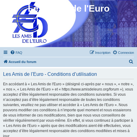
Les Amis de l'Euro
FAQ
Inscription
Connexion
R
Accueil du forum
e
Les Amis de l'Euro - Conditions d’utilisation
c
h
En accédant à « Les Amis de l'Euro » (désigné ci-après par « nous », « notre »,
« nos », « Les Amis de l'Euro » et « https://www.amisdeleuro.org/forum »), vous
e
acceptez d’être légalement responsable des conditions suivantes. Si vous
r
n’acceptez pas d’être légalement responsable de toutes les conditions
suivantes, veuillez ne pas utiliser et accéder à « Les Amis de l'Euro ». Nous
c
pouvons modifier ces conditions à n’importe quel moment et nous essaierons
h
de vous informer de ces modifications, bien que nous vous conseillons de
vérifier régulièrement par vous-même. En effet, si vous continuez à participer à
e
« Les Amis de l'Euro » après que des modifications aient été effectuées, vous
r
acceptez d’être légalement responsable des conditions modifiées et mises à
jour.