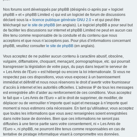
Nos forums sont développés par phpBB (désignés ci-après par « logiciel
phpBB » et « phpBB Limited ») qui est un logiciel de forum de discussions
déclaré sous la «
licence publique générale GNU 2.0
» et qui peut être
téléchargé sur
le site de phpBB
(en anglais). Le logiciel phpBB a pour seul but
de faciliter les discussions sur internet et phpBB Limited ne peut en aucun cas
être tenu comme responsable de la conduite et du contenu que nous
acceptons et que nous n’acceptons pas. Pour plus d’informations concernant
phpBB, veuillez consulter
le site de phpBB
(en anglais).
Vous acceptez de ne publier aucun contenu à caractère abusif, obscène,
vulgaire, diffamatoire, choquant, menaçant, pornographique, etc. qui pourrait
transgresser la législation de votre pays, du pays dans lequel le serveur de
« Les Amis de l'Euro » est hébergé ou encore la loi internationale. Si vous ne
respectez pas ces dispositions, vous vous exposez à un bannissement
immédiat et définitif et nous nous réservons le droit d’avertir votre fournisseur
d’accès à internet et les autorités officielles. L’adresse IP de tous les messages
est enregistrée afin d’aider au renforcement de ces conditions. Vous acceptez
le fait que « Les Amis de l'Euro » ait le droit de supprimer, de modifier, de
déplacer ou de verrouiller n’importe quel sujet et message à n’importe quel
moment si nous estimons cela nécessaire. En tant qu’utilisateur, vous acceptez
que toutes les informations que vous avez renseignées soient enregistrées
dans notre base de données. Bien que ces informations ne seront pas
diffusées à une tierce partie sans votre consentement, ni « Les Amis de
l'Euro », ni phpBB, ne pourront être tenus comme responsables en cas de
tentative de piratage informatique visant à compromettre vos données.