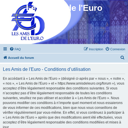
Les Amis de l'Euro
FAQ
Inscription
Connexion
R
Accueil du forum
e
Les Amis de l'Euro - Conditions d’utilisation
c
h
En accédant à « Les Amis de l'Euro » (désigné ci-après par « nous », « notre »,
« nos », « Les Amis de l'Euro » et « https://www.amisdeleuro.org/forum »), vous
e
acceptez d’être légalement responsable des conditions suivantes. Si vous
r
n’acceptez pas d’être légalement responsable de toutes les conditions
suivantes, veuillez ne pas utiliser et accéder à « Les Amis de l'Euro ». Nous
c
pouvons modifier ces conditions à n’importe quel moment et nous essaierons
h
de vous informer de ces modifications, bien que nous vous conseillons de
vérifier régulièrement par vous-même. En effet, si vous continuez à participer à
e
« Les Amis de l'Euro » après que des modifications aient été effectuées, vous
r
acceptez d’être légalement responsable des conditions modifiées et mises à
jour.