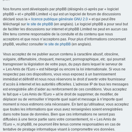
Nos forums sont développés par phpBB (désignés ci-après par « logiciel
phpBB » et « phpBB Limited ») qui est un logiciel de forum de discussions
déclaré sous la «
licence publique générale GNU 2.0
» et qui peut être
téléchargé sur
le site de phpBB
(en anglais). Le logiciel phpBB a pour seul but
de faciliter les discussions sur internet et phpBB Limited ne peut en aucun cas
être tenu comme responsable de la conduite et du contenu que nous
acceptons et que nous n’acceptons pas. Pour plus d’informations concernant
phpBB, veuillez consulter
le site de phpBB
(en anglais).
Vous acceptez de ne publier aucun contenu à caractère abusif, obscène,
vulgaire, diffamatoire, choquant, menaçant, pornographique, etc. qui pourrait
transgresser la législation de votre pays, du pays dans lequel le serveur de
« Les Amis de l'Euro » est hébergé ou encore la loi internationale. Si vous ne
respectez pas ces dispositions, vous vous exposez à un bannissement
immédiat et définitif et nous nous réservons le droit d’avertir votre fournisseur
d’accès à internet et les autorités officielles. L’adresse IP de tous les messages
est enregistrée afin d’aider au renforcement de ces conditions. Vous acceptez
le fait que « Les Amis de l'Euro » ait le droit de supprimer, de modifier, de
déplacer ou de verrouiller n’importe quel sujet et message à n’importe quel
moment si nous estimons cela nécessaire. En tant qu’utilisateur, vous acceptez
que toutes les informations que vous avez renseignées soient enregistrées
dans notre base de données. Bien que ces informations ne seront pas
diffusées à une tierce partie sans votre consentement, ni « Les Amis de
l'Euro », ni phpBB, ne pourront être tenus comme responsables en cas de
tentative de piratage informatique visant à compromettre vos données.