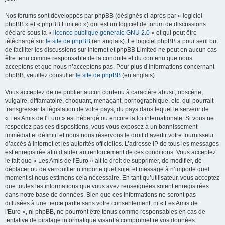
Nos forums sont développés par phpBB (désignés ci-après par « logiciel
phpBB » et « phpBB Limited ») qui est un logiciel de forum de discussions
déclaré sous la «
licence publique générale GNU 2.0
» et qui peut être
téléchargé sur
le site de phpBB
(en anglais). Le logiciel phpBB a pour seul but
de faciliter les discussions sur internet et phpBB Limited ne peut en aucun cas
être tenu comme responsable de la conduite et du contenu que nous
acceptons et que nous n’acceptons pas. Pour plus d’informations concernant
phpBB, veuillez consulter
le site de phpBB
(en anglais).
Vous acceptez de ne publier aucun contenu à caractère abusif, obscène,
vulgaire, diffamatoire, choquant, menaçant, pornographique, etc. qui pourrait
transgresser la législation de votre pays, du pays dans lequel le serveur de
« Les Amis de l'Euro » est hébergé ou encore la loi internationale. Si vous ne
respectez pas ces dispositions, vous vous exposez à un bannissement
immédiat et définitif et nous nous réservons le droit d’avertir votre fournisseur
d’accès à internet et les autorités officielles. L’adresse IP de tous les messages
est enregistrée afin d’aider au renforcement de ces conditions. Vous acceptez
le fait que « Les Amis de l'Euro » ait le droit de supprimer, de modifier, de
déplacer ou de verrouiller n’importe quel sujet et message à n’importe quel
moment si nous estimons cela nécessaire. En tant qu’utilisateur, vous acceptez
que toutes les informations que vous avez renseignées soient enregistrées
dans notre base de données. Bien que ces informations ne seront pas
diffusées à une tierce partie sans votre consentement, ni « Les Amis de
l'Euro », ni phpBB, ne pourront être tenus comme responsables en cas de
tentative de piratage informatique visant à compromettre vos données.