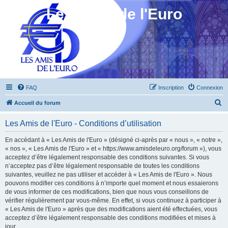
Les Amis de l'Euro
FAQ
Inscription
Connexion
R
Accueil du forum
e
Les Amis de l'Euro - Conditions d’utilisation
c
h
En accédant à « Les Amis de l'Euro » (désigné ci-après par « nous », « notre »,
« nos », « Les Amis de l'Euro » et « https://www.amisdeleuro.org/forum »), vous
e
acceptez d’être légalement responsable des conditions suivantes. Si vous
r
n’acceptez pas d’être légalement responsable de toutes les conditions
suivantes, veuillez ne pas utiliser et accéder à « Les Amis de l'Euro ». Nous
c
pouvons modifier ces conditions à n’importe quel moment et nous essaierons
h
de vous informer de ces modifications, bien que nous vous conseillons de
vérifier régulièrement par vous-même. En effet, si vous continuez à participer à
e
« Les Amis de l'Euro » après que des modifications aient été effectuées, vous
r
acceptez d’être légalement responsable des conditions modifiées et mises à
jour.