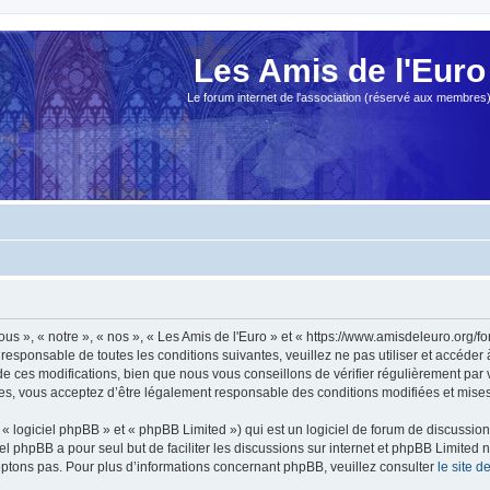
Les Amis de l'Euro
Le forum internet de l'association (réservé aux membres
ous », « notre », « nos », « Les Amis de l'Euro » et « https://www.amisdeleuro.org/
responsable de toutes les conditions suivantes, veuillez ne pas utiliser et accéder
 ces modifications, bien que nous vous conseillons de vérifier régulièrement par v
ées, vous acceptez d’être légalement responsable des conditions modifiées et mises 
 logiciel phpBB » et « phpBB Limited ») qui est un logiciel de forum de discussio
iel phpBB a pour seul but de faciliter les discussions sur internet et phpBB Limit
ptons pas. Pour plus d’informations concernant phpBB, veuillez consulter
le site 