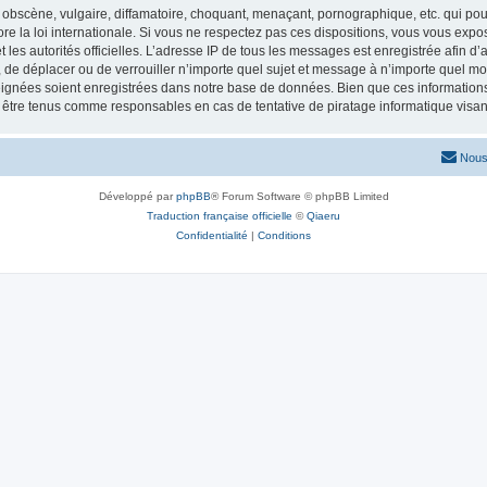
obscène, vulgaire, diffamatoire, choquant, menaçant, pornographique, etc. qui pourr
re la loi internationale. Si vous ne respectez pas ces dispositions, vous vous exp
 et les autorités officielles. L’adresse IP de tous les messages est enregistrée afin 
r, de déplacer ou de verrouiller n’importe quel sujet et message à n’importe quel mo
ignées soient enregistrées dans notre base de données. Bien que ces informations n
t être tenus comme responsables en cas de tentative de piratage informatique vis
Nous
Développé par
phpBB
® Forum Software © phpBB Limited
Traduction française officielle
©
Qiaeru
Confidentialité
|
Conditions