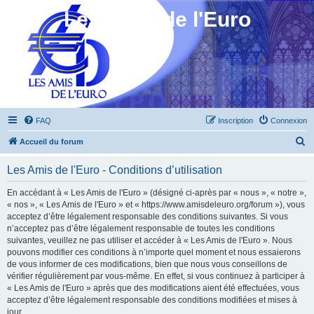
Les Amis de l'Euro
FAQ
Inscription
Connexion
R
Accueil du forum
e
Les Amis de l'Euro - Conditions d’utilisation
c
h
En accédant à « Les Amis de l'Euro » (désigné ci-après par « nous », « notre »,
« nos », « Les Amis de l'Euro » et « https://www.amisdeleuro.org/forum »), vous
e
acceptez d’être légalement responsable des conditions suivantes. Si vous
r
n’acceptez pas d’être légalement responsable de toutes les conditions
suivantes, veuillez ne pas utiliser et accéder à « Les Amis de l'Euro ». Nous
c
pouvons modifier ces conditions à n’importe quel moment et nous essaierons
h
de vous informer de ces modifications, bien que nous vous conseillons de
vérifier régulièrement par vous-même. En effet, si vous continuez à participer à
e
« Les Amis de l'Euro » après que des modifications aient été effectuées, vous
r
acceptez d’être légalement responsable des conditions modifiées et mises à
jour.