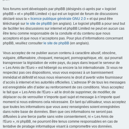
Nos forums sont développés par phpBB (désignés ci-après par « logiciel
phpBB » et « phpBB Limited ») qui est un logiciel de forum de discussions
déclaré sous la «
licence publique générale GNU 2.0
» et qui peut être
téléchargé sur
le site de phpBB
(en anglais). Le logiciel phpBB a pour seul but
de faciliter les discussions sur internet et phpBB Limited ne peut en aucun cas
être tenu comme responsable de la conduite et du contenu que nous
acceptons et que nous n’acceptons pas. Pour plus d’informations concernant
phpBB, veuillez consulter
le site de phpBB
(en anglais).
Vous acceptez de ne publier aucun contenu à caractère abusif, obscène,
vulgaire, diffamatoire, choquant, menaçant, pornographique, etc. qui pourrait
transgresser la législation de votre pays, du pays dans lequel le serveur de
« Les Amis de l'Euro » est hébergé ou encore la loi internationale. Si vous ne
respectez pas ces dispositions, vous vous exposez à un bannissement
immédiat et définitif et nous nous réservons le droit d’avertir votre fournisseur
d’accès à internet et les autorités officielles. L’adresse IP de tous les messages
est enregistrée afin d’aider au renforcement de ces conditions. Vous acceptez
le fait que « Les Amis de l'Euro » ait le droit de supprimer, de modifier, de
déplacer ou de verrouiller n’importe quel sujet et message à n’importe quel
moment si nous estimons cela nécessaire. En tant qu’utilisateur, vous acceptez
que toutes les informations que vous avez renseignées soient enregistrées
dans notre base de données. Bien que ces informations ne seront pas
diffusées à une tierce partie sans votre consentement, ni « Les Amis de
l'Euro », ni phpBB, ne pourront être tenus comme responsables en cas de
tentative de piratage informatique visant à compromettre vos données.