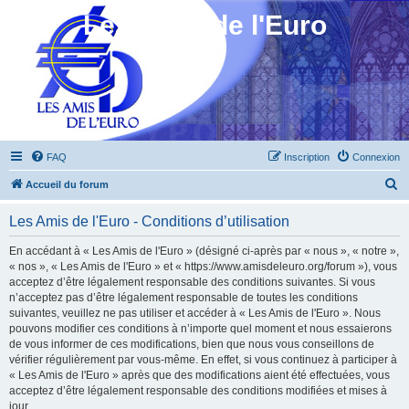
Les Amis de l'Euro
FAQ
Inscription
Connexion
R
Accueil du forum
e
Les Amis de l'Euro - Conditions d’utilisation
c
h
En accédant à « Les Amis de l'Euro » (désigné ci-après par « nous », « notre »,
« nos », « Les Amis de l'Euro » et « https://www.amisdeleuro.org/forum »), vous
e
acceptez d’être légalement responsable des conditions suivantes. Si vous
r
n’acceptez pas d’être légalement responsable de toutes les conditions
suivantes, veuillez ne pas utiliser et accéder à « Les Amis de l'Euro ». Nous
c
pouvons modifier ces conditions à n’importe quel moment et nous essaierons
h
de vous informer de ces modifications, bien que nous vous conseillons de
vérifier régulièrement par vous-même. En effet, si vous continuez à participer à
e
« Les Amis de l'Euro » après que des modifications aient été effectuées, vous
r
acceptez d’être légalement responsable des conditions modifiées et mises à
jour.