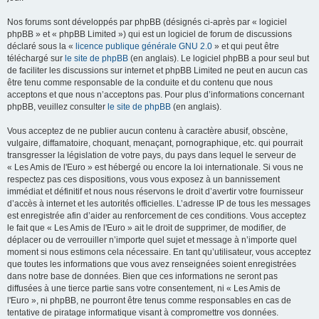
Nos forums sont développés par phpBB (désignés ci-après par « logiciel
phpBB » et « phpBB Limited ») qui est un logiciel de forum de discussions
déclaré sous la «
licence publique générale GNU 2.0
» et qui peut être
téléchargé sur
le site de phpBB
(en anglais). Le logiciel phpBB a pour seul but
de faciliter les discussions sur internet et phpBB Limited ne peut en aucun cas
être tenu comme responsable de la conduite et du contenu que nous
acceptons et que nous n’acceptons pas. Pour plus d’informations concernant
phpBB, veuillez consulter
le site de phpBB
(en anglais).
Vous acceptez de ne publier aucun contenu à caractère abusif, obscène,
vulgaire, diffamatoire, choquant, menaçant, pornographique, etc. qui pourrait
transgresser la législation de votre pays, du pays dans lequel le serveur de
« Les Amis de l'Euro » est hébergé ou encore la loi internationale. Si vous ne
respectez pas ces dispositions, vous vous exposez à un bannissement
immédiat et définitif et nous nous réservons le droit d’avertir votre fournisseur
d’accès à internet et les autorités officielles. L’adresse IP de tous les messages
est enregistrée afin d’aider au renforcement de ces conditions. Vous acceptez
le fait que « Les Amis de l'Euro » ait le droit de supprimer, de modifier, de
déplacer ou de verrouiller n’importe quel sujet et message à n’importe quel
moment si nous estimons cela nécessaire. En tant qu’utilisateur, vous acceptez
que toutes les informations que vous avez renseignées soient enregistrées
dans notre base de données. Bien que ces informations ne seront pas
diffusées à une tierce partie sans votre consentement, ni « Les Amis de
l'Euro », ni phpBB, ne pourront être tenus comme responsables en cas de
tentative de piratage informatique visant à compromettre vos données.