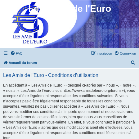
Les Amis de l'Euro
FAQ
Inscription
Connexion
R
Accueil du forum
e
Les Amis de l'Euro - Conditions d’utilisation
c
h
En accédant à « Les Amis de l'Euro » (désigné ci-après par « nous », « notre »,
« nos », « Les Amis de l'Euro » et « https://www.amisdeleuro.org/forum »), vous
e
acceptez d’être légalement responsable des conditions suivantes. Si vous
r
n’acceptez pas d’être légalement responsable de toutes les conditions
suivantes, veuillez ne pas utiliser et accéder à « Les Amis de l'Euro ». Nous
c
pouvons modifier ces conditions à n’importe quel moment et nous essaierons
h
de vous informer de ces modifications, bien que nous vous conseillons de
vérifier régulièrement par vous-même. En effet, si vous continuez à participer à
e
« Les Amis de l'Euro » après que des modifications aient été effectuées, vous
r
acceptez d’être légalement responsable des conditions modifiées et mises à
jour.