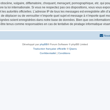
obscène, vulgaire, diffamatoire, choquant, menaçant, pornographique, etc. qui pourr
re la loi internationale. Si vous ne respectez pas ces dispositions, vous vous exp
 et les autorités officielles. L’adresse IP de tous les messages est enregistrée afin 
r, de déplacer ou de verrouiller n’importe quel sujet et message à n’importe quel mo
ignées soient enregistrées dans notre base de données. Bien que ces informations n
t être tenus comme responsables en cas de tentative de piratage informatique vis
Nous
Développé par
phpBB
® Forum Software © phpBB Limited
Traduction française officielle
©
Qiaeru
Confidentialité
|
Conditions