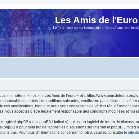
Les Amis de l'Euro
Le forum internet de l'association (réservé aux membres
ous », « notre », « nos », « Les Amis de l'Euro » et « https://www.amisdeleuro.org/
responsable de toutes les conditions suivantes, veuillez ne pas utiliser et accéder
 ces modifications, bien que nous vous conseillons de vérifier régulièrement par v
ées, vous acceptez d’être légalement responsable des conditions modifiées et mises 
 logiciel phpBB » et « phpBB Limited ») qui est un logiciel de forum de discussio
iel phpBB a pour seul but de faciliter les discussions sur internet et phpBB Limit
ptons pas. Pour plus d’informations concernant phpBB, veuillez consulter
le site 