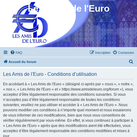
Les Amis de l'Euro
FAQ
Inscription
Connexion
R
Accueil du forum
e
Les Amis de l'Euro - Conditions d’utilisation
c
h
En accédant à « Les Amis de l'Euro » (désigné ci-après par « nous », « notre »,
« nos », « Les Amis de l'Euro » et « https://www.amisdeleuro.org/forum »), vous
e
acceptez d’être légalement responsable des conditions suivantes. Si vous
r
n’acceptez pas d’être légalement responsable de toutes les conditions
suivantes, veuillez ne pas utiliser et accéder à « Les Amis de l'Euro ». Nous
c
pouvons modifier ces conditions à n’importe quel moment et nous essaierons
h
de vous informer de ces modifications, bien que nous vous conseillons de
vérifier régulièrement par vous-même. En effet, si vous continuez à participer à
e
« Les Amis de l'Euro » après que des modifications aient été effectuées, vous
r
acceptez d’être légalement responsable des conditions modifiées et mises à
jour.