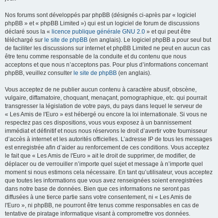
Nos forums sont développés par phpBB (désignés ci-après par « logiciel
phpBB » et « phpBB Limited ») qui est un logiciel de forum de discussions
déclaré sous la «
licence publique générale GNU 2.0
» et qui peut être
téléchargé sur
le site de phpBB
(en anglais). Le logiciel phpBB a pour seul but
de faciliter les discussions sur internet et phpBB Limited ne peut en aucun cas
être tenu comme responsable de la conduite et du contenu que nous
acceptons et que nous n’acceptons pas. Pour plus d’informations concernant
phpBB, veuillez consulter
le site de phpBB
(en anglais).
Vous acceptez de ne publier aucun contenu à caractère abusif, obscène,
vulgaire, diffamatoire, choquant, menaçant, pornographique, etc. qui pourrait
transgresser la législation de votre pays, du pays dans lequel le serveur de
« Les Amis de l'Euro » est hébergé ou encore la loi internationale. Si vous ne
respectez pas ces dispositions, vous vous exposez à un bannissement
immédiat et définitif et nous nous réservons le droit d’avertir votre fournisseur
d’accès à internet et les autorités officielles. L’adresse IP de tous les messages
est enregistrée afin d’aider au renforcement de ces conditions. Vous acceptez
le fait que « Les Amis de l'Euro » ait le droit de supprimer, de modifier, de
déplacer ou de verrouiller n’importe quel sujet et message à n’importe quel
moment si nous estimons cela nécessaire. En tant qu’utilisateur, vous acceptez
que toutes les informations que vous avez renseignées soient enregistrées
dans notre base de données. Bien que ces informations ne seront pas
diffusées à une tierce partie sans votre consentement, ni « Les Amis de
l'Euro », ni phpBB, ne pourront être tenus comme responsables en cas de
tentative de piratage informatique visant à compromettre vos données.