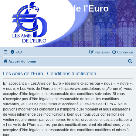
Les Amis de l'Euro
FAQ
Inscription
Connexion
R
Accueil du forum
e
Les Amis de l'Euro - Conditions d’utilisation
c
h
En accédant à « Les Amis de l'Euro » (désigné ci-après par « nous », « notre »,
« nos », « Les Amis de l'Euro » et « https://www.amisdeleuro.org/forum »), vous
e
acceptez d’être légalement responsable des conditions suivantes. Si vous
r
n’acceptez pas d’être légalement responsable de toutes les conditions
suivantes, veuillez ne pas utiliser et accéder à « Les Amis de l'Euro ». Nous
c
pouvons modifier ces conditions à n’importe quel moment et nous essaierons
h
de vous informer de ces modifications, bien que nous vous conseillons de
vérifier régulièrement par vous-même. En effet, si vous continuez à participer à
e
« Les Amis de l'Euro » après que des modifications aient été effectuées, vous
r
acceptez d’être légalement responsable des conditions modifiées et mises à
jour.