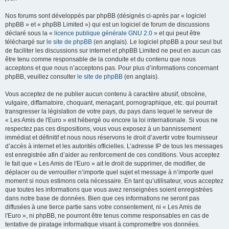
Nos forums sont développés par phpBB (désignés ci-après par « logiciel
phpBB » et « phpBB Limited ») qui est un logiciel de forum de discussions
déclaré sous la «
licence publique générale GNU 2.0
» et qui peut être
téléchargé sur
le site de phpBB
(en anglais). Le logiciel phpBB a pour seul but
de faciliter les discussions sur internet et phpBB Limited ne peut en aucun cas
être tenu comme responsable de la conduite et du contenu que nous
acceptons et que nous n’acceptons pas. Pour plus d’informations concernant
phpBB, veuillez consulter
le site de phpBB
(en anglais).
Vous acceptez de ne publier aucun contenu à caractère abusif, obscène,
vulgaire, diffamatoire, choquant, menaçant, pornographique, etc. qui pourrait
transgresser la législation de votre pays, du pays dans lequel le serveur de
« Les Amis de l'Euro » est hébergé ou encore la loi internationale. Si vous ne
respectez pas ces dispositions, vous vous exposez à un bannissement
immédiat et définitif et nous nous réservons le droit d’avertir votre fournisseur
d’accès à internet et les autorités officielles. L’adresse IP de tous les messages
est enregistrée afin d’aider au renforcement de ces conditions. Vous acceptez
le fait que « Les Amis de l'Euro » ait le droit de supprimer, de modifier, de
déplacer ou de verrouiller n’importe quel sujet et message à n’importe quel
moment si nous estimons cela nécessaire. En tant qu’utilisateur, vous acceptez
que toutes les informations que vous avez renseignées soient enregistrées
dans notre base de données. Bien que ces informations ne seront pas
diffusées à une tierce partie sans votre consentement, ni « Les Amis de
l'Euro », ni phpBB, ne pourront être tenus comme responsables en cas de
tentative de piratage informatique visant à compromettre vos données.