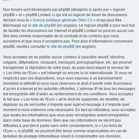
Nos forums sont développés par phpBB (désignés ci-après par « logiciel
phpBB » et « phpBB Limited ») qui est un logiciel de forum de discussions
déclaré sous la «
licence publique générale GNU 2.0
» et qui peut être
téléchargé sur
le site de phpBB
(en anglais). Le logiciel phpBB a pour seul but
de faciliter les discussions sur internet et phpBB Limited ne peut en aucun cas
être tenu comme responsable de la conduite et du contenu que nous
acceptons et que nous n’acceptons pas. Pour plus d’informations concernant
phpBB, veuillez consulter
le site de phpBB
(en anglais).
Vous acceptez de ne publier aucun contenu à caractère abusif, obscène,
vulgaire, diffamatoire, choquant, menaçant, pornographique, etc. qui pourrait
transgresser la législation de votre pays, du pays dans lequel le serveur de
« Les Amis de l'Euro » est hébergé ou encore la loi internationale. Si vous ne
respectez pas ces dispositions, vous vous exposez à un bannissement
immédiat et définitif et nous nous réservons le droit d’avertir votre fournisseur
d’accès à internet et les autorités officielles. L’adresse IP de tous les messages
est enregistrée afin d’aider au renforcement de ces conditions. Vous acceptez
le fait que « Les Amis de l'Euro » ait le droit de supprimer, de modifier, de
déplacer ou de verrouiller n’importe quel sujet et message à n’importe quel
moment si nous estimons cela nécessaire. En tant qu’utilisateur, vous acceptez
que toutes les informations que vous avez renseignées soient enregistrées
dans notre base de données. Bien que ces informations ne seront pas
diffusées à une tierce partie sans votre consentement, ni « Les Amis de
l'Euro », ni phpBB, ne pourront être tenus comme responsables en cas de
tentative de piratage informatique visant à compromettre vos données.