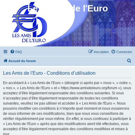
Les Amis de l'Euro
FAQ
Inscription
Connexion
R
Accueil du forum
e
Les Amis de l'Euro - Conditions d’utilisation
c
h
En accédant à « Les Amis de l'Euro » (désigné ci-après par « nous », « notre »,
« nos », « Les Amis de l'Euro » et « https://www.amisdeleuro.org/forum »), vous
e
acceptez d’être légalement responsable des conditions suivantes. Si vous
r
n’acceptez pas d’être légalement responsable de toutes les conditions
suivantes, veuillez ne pas utiliser et accéder à « Les Amis de l'Euro ». Nous
c
pouvons modifier ces conditions à n’importe quel moment et nous essaierons
h
de vous informer de ces modifications, bien que nous vous conseillons de
vérifier régulièrement par vous-même. En effet, si vous continuez à participer à
e
« Les Amis de l'Euro » après que des modifications aient été effectuées, vous
r
acceptez d’être légalement responsable des conditions modifiées et mises à
jour.